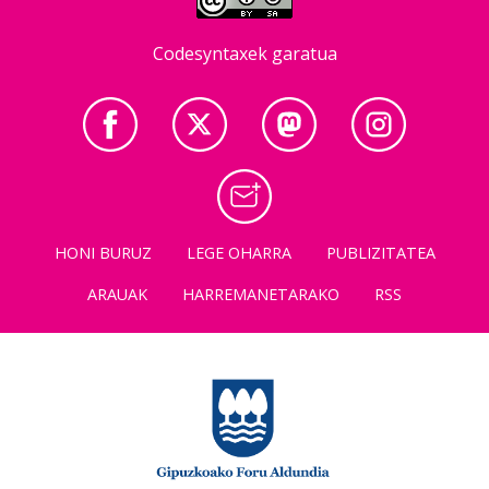
Codesyntaxek garatua
HONI BURUZ
LEGE OHARRA
PUBLIZITATEA
ARAUAK
HARREMANETARAKO
RSS