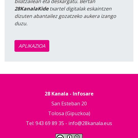
bilatzailean eta deskargatu. Bertan
28KanalaKide
txartel digitalak eskaintzen
dizuten abantailez gozatzeko aukera izango
duzu.
APLIKAZIOA
28 Kanala - Infosare
San Esteban 20
Tolosa (Gipuzkoa)
Tel: 943 69 89 35 -
info@28kanala.eus