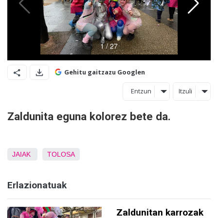
Gehitu gaitzazu Googlen
Entzun
Itzuli
Zaldunita eguna kolorez bete da.
JAIAK
TOLOSA
Erlazionatuak
Zaldunitan karrozak