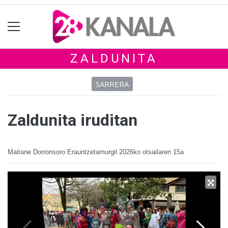
ZALDUNITA
SARRERA
Zaldunita iruditan
Maitane Dorronsoro Erauntzetamurgil
2026ko otsailaren 15a