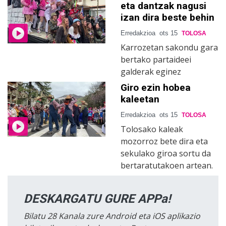
eta dantzak nagusi
izan dira beste behin
Erredakzioa
ots 15
TOLOSA
Karrozetan sakondu gara
bertako partaideei
galderak eginez
Giro ezin hobea
kaleetan
Erredakzioa
ots 15
TOLOSA
Tolosako kaleak
mozorroz bete dira eta
sekulako giroa sortu da
bertaratutakoen artean.
DESKARGATU GURE APPa!
Bilatu 28 Kanala zure Android eta iOS aplikazio