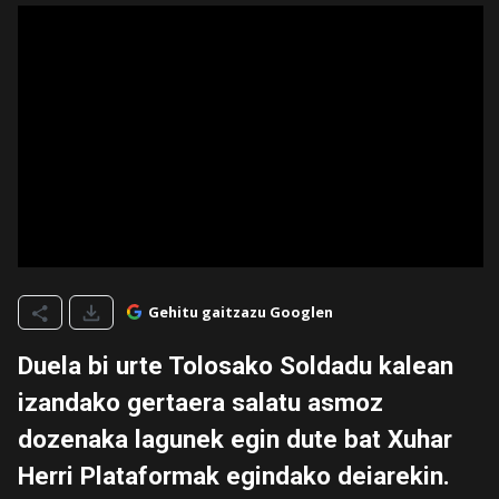
Gehitu gaitzazu Googlen
Duela bi urte Tolosako Soldadu kalean
izandako gertaera salatu asmoz
dozenaka lagunek egin dute bat Xuhar
Herri Plataformak egindako deiarekin.