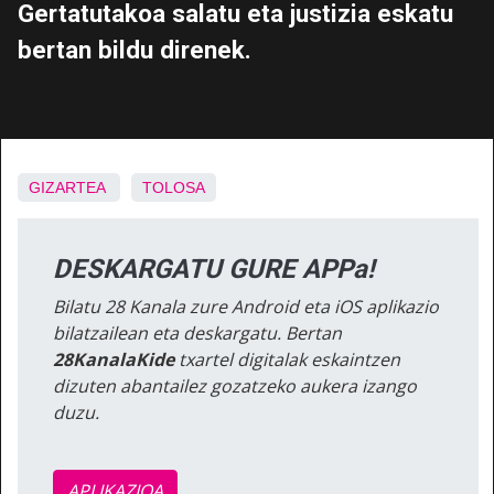
Gertatutakoa salatu eta justizia eskatu
bertan bildu direnek.
GIZARTEA
TOLOSA
DESKARGATU GURE APPa!
Bilatu 28 Kanala zure Android eta iOS aplikazio
bilatzailean eta deskargatu. Bertan
28KanalaKide
txartel digitalak eskaintzen
dizuten abantailez gozatzeko aukera izango
duzu.
APLIKAZIOA