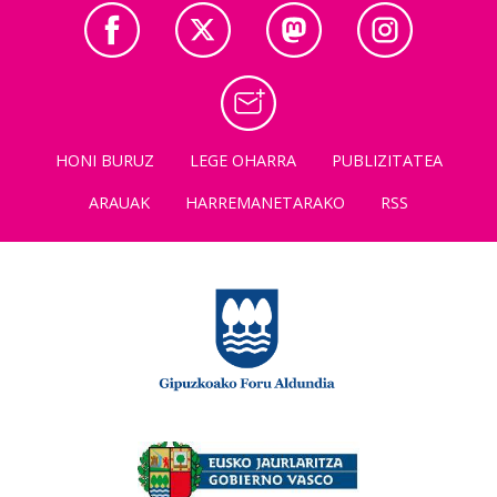
HONI BURUZ
LEGE OHARRA
PUBLIZITATEA
ARAUAK
HARREMANETARAKO
RSS