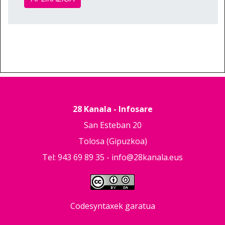
28 Kanala - Infosare
San Esteban 20
Tolosa (Gipuzkoa)
Tel: 943 69 89 35 -
info@28kanala.eus
Codesyntaxek garatua