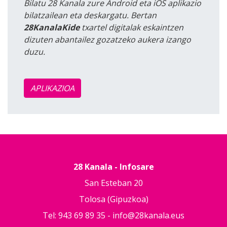
Bilatu 28 Kanala zure Android eta iOS aplikazio
bilatzailean eta deskargatu. Bertan
28KanalaKide
txartel digitalak eskaintzen
dizuten abantailez gozatzeko aukera izango
duzu.
APLIKAZIOA
28 Kanala - Infosare
San Esteban 20
Tolosa (Gipuzkoa)
Tel: 943 69 89 35 -
info@28kanala.eus