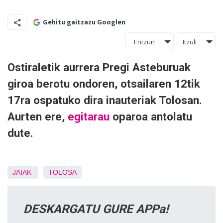
Gehitu gaitzazu Googlen
Entzun
Itzuli
Ostiraletik aurrera Pregi Asteburuak
giroa berotu ondoren, otsailaren 12tik
17ra ospatuko dira inauteriak Tolosan.
Aurten ere,
egitarau
oparoa antolatu
dute.
JAIAK
TOLOSA
DESKARGATU GURE APPa!