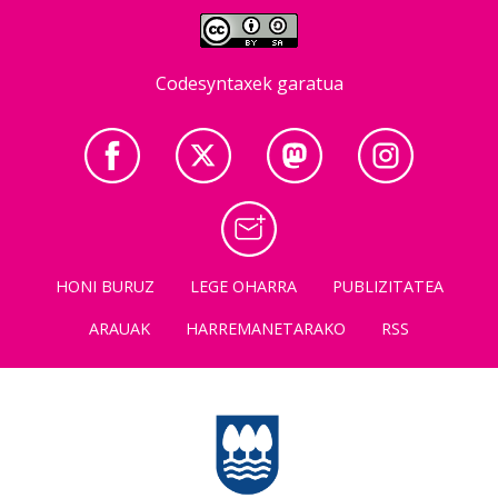
Codesyntaxek garatua
HONI BURUZ
LEGE OHARRA
PUBLIZITATEA
ARAUAK
HARREMANETARAKO
RSS