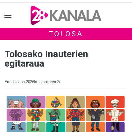
TOLOSA
Tolosako Inauterien
egitaraua
Erredakzioa
2026ko otsailaren 2a