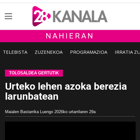
NAHIERAN
TELEBISTA
ZUZENEKOA
PROGRAMAZIOA
IRRATIA Z
TOLOSALDEA GERTUTIK
Urteko lehen azoka berezia
larunbatean
Maialen Bastarrika Luengo
2026ko urtarrilaren 29a