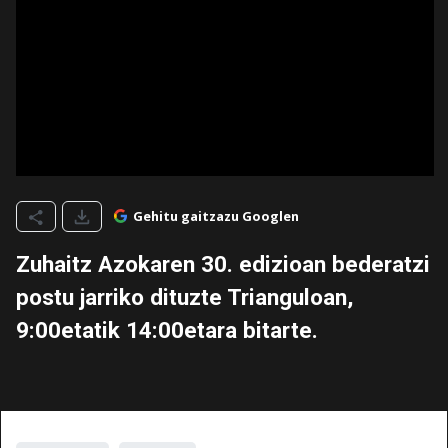
Gehitu gaitzazu Googlen
Zuhaitz Azokaren 30. edizioan bederatzi
postu jarriko dituzte Trianguloan,
9:00etatik 14:00etara bitarte.