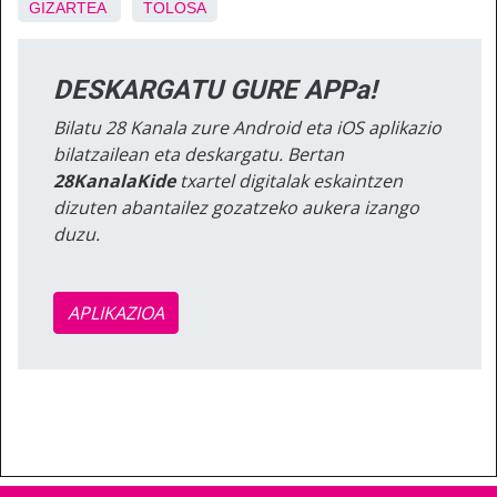
GIZARTEA
TOLOSA
DESKARGATU GURE APPa!
Bilatu 28 Kanala zure Android eta iOS aplikazio
bilatzailean eta deskargatu. Bertan
28KanalaKide
txartel digitalak eskaintzen
dizuten abantailez gozatzeko aukera izango
duzu.
APLIKAZIOA