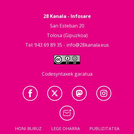
28 Kanala - Infosare
San Esteban 20
Tolosa (Gipuzkoa)
Tel: 943 69 89 35 -
info@28kanala.eus
Codesyntaxek garatua
HONI BURUZ
LEGE OHARRA
PUBLIZITATEA