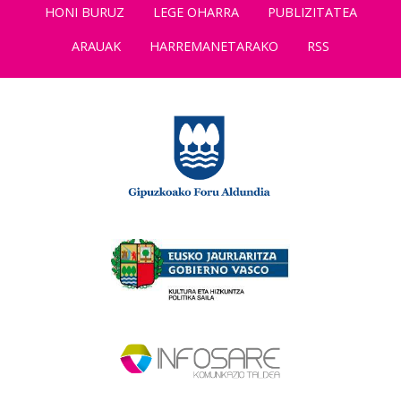
HONI BURUZ
LEGE OHARRA
PUBLIZITATEA
ARAUAK
HARREMANETARAKO
RSS