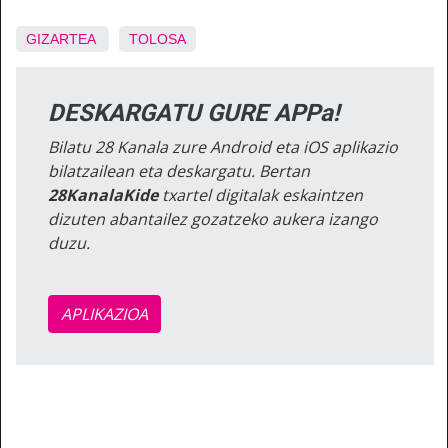
GIZARTEA
TOLOSA
DESKARGATU GURE APPa!
Bilatu 28 Kanala zure Android eta iOS aplikazio
bilatzailean eta deskargatu. Bertan
28KanalaKide
txartel digitalak eskaintzen
dizuten abantailez gozatzeko aukera izango
duzu.
APLIKAZIOA