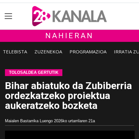
NAHIERAN
TELEBISTA
ZUZENEKOA
PROGRAMAZIOA
IRRATIA Z
TOLOSALDEA GERTUTIK
Bihar abiatuko da Zubiberria
ordezkatzeko proiektua
aukeratzeko bozketa
Maialen Bastarrika Luengo
2026ko urtarrilaren 21a