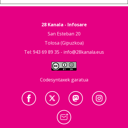
28 Kanala - Infosare
San Esteban 20
Tolosa (Gipuzkoa)
Tel: 943 69 89 35 -
info@28kanala.eus
Codesyntaxek garatua