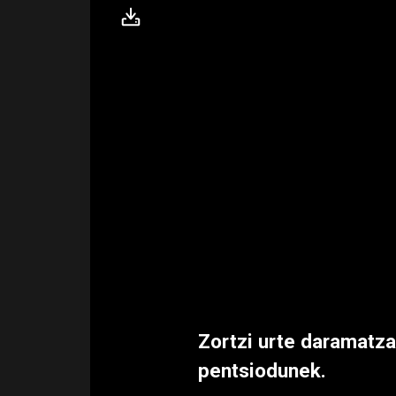
Zortzi urte daramatza
pentsiodunek.