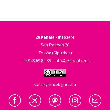
28 Kanala - Infosare
San Esteban 20
Tolosa (Gipuzkoa)
Tel: 943 69 89 35 -
info@28kanala.eus
Codesyntaxek garatua