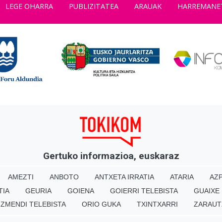
LEGE OHARRA
PUBLIZITATEA
ARAUAK
HARREMANE
Gertuko informazioa, euskaraz
AMEZTI
ANBOTO
ANTXETA IRRATIA
ATARIA
AZP
TIA
GEURIA
GOIENA
GOIERRI TELEBISTA
GUAIXE
IZMENDI TELEBISTA
ORIO GUKA
TXINTXARRI
ZARAUT