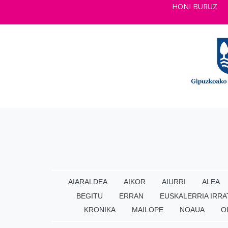
HONI BURUZ
AIARALDEA
AIKOR
AIURRI
ALEA
BEGITU
ERRAN
EUSKALERRIA IRRA
KRONIKA
MAILOPE
NOAUA
O