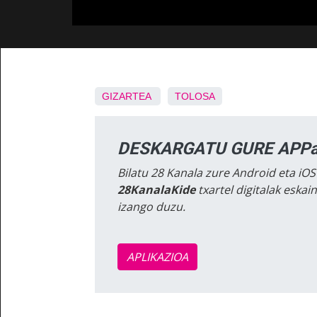
GIZARTEA
TOLOSA
DESKARGATU GURE APPa
Bilatu 28 Kanala zure Android eta iOS
28KanalaKide
txartel digitalak eska
izango duzu.
APLIKAZIOA