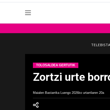
TELEBIST
TOLOSALDEA GERTUTIK
Zortzi urte bor
Maialen Bastarrika Luengo
2026ko urtarrilaren 20a