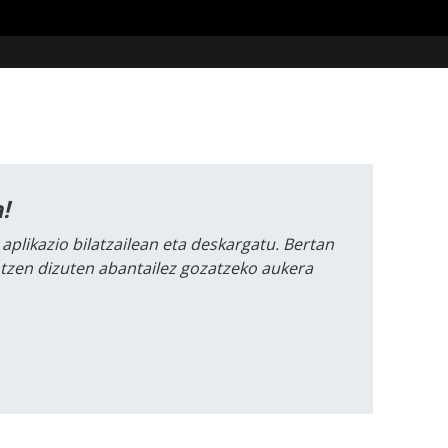
!
 aplikazio bilatzailean eta deskargatu. Bertan
intzen dizuten abantailez gozatzeko aukera