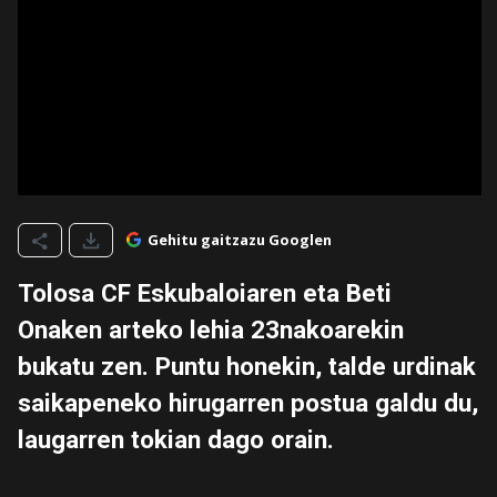
Gehitu gaitzazu Googlen
Tolosa CF Eskubaloiaren eta Beti
Onaken arteko lehia 23nakoarekin
bukatu zen. Puntu honekin, talde urdinak
saikapeneko hirugarren postua galdu du,
laugarren tokian dago orain.