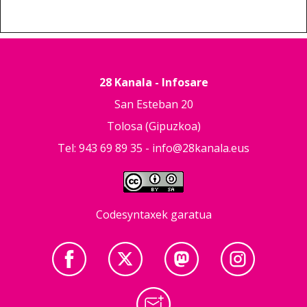
28 Kanala - Infosare
San Esteban 20
Tolosa (Gipuzkoa)
Tel: 943 69 89 35 -
info@28kanala.eus
Codesyntaxek garatua