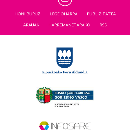
HONI BURUZ
LEGE OHARRA
PUBLIZITATEA
ARAUAK
HARREMANETARAKO
RSS