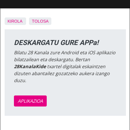
KIROLA
TOLOSA
DESKARGATU GURE APPa!
Bilatu 28 Kanala zure Android eta iOS aplikazio
bilatzailean eta deskargatu. Bertan
28KanalaKide
txartel digitalak eskaintzen
dizuten abantailez gozatzeko aukera izango
duzu.
APLIKAZIOA