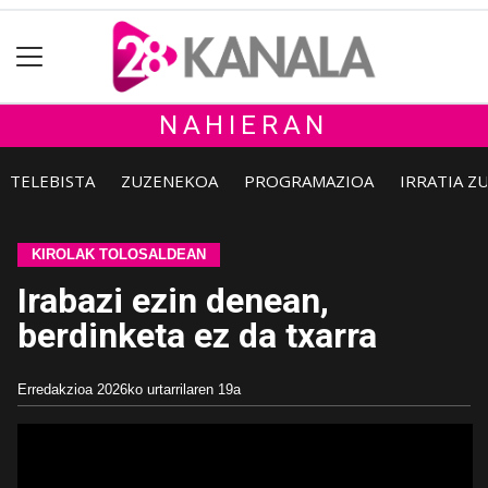
NAHIERAN
TELEBISTA
ZUZENEKOA
PROGRAMAZIOA
IRRATIA Z
KIROLAK TOLOSALDEAN
Irabazi ezin denean,
berdinketa ez da txarra
Erredakzioa
2026ko urtarrilaren 19a