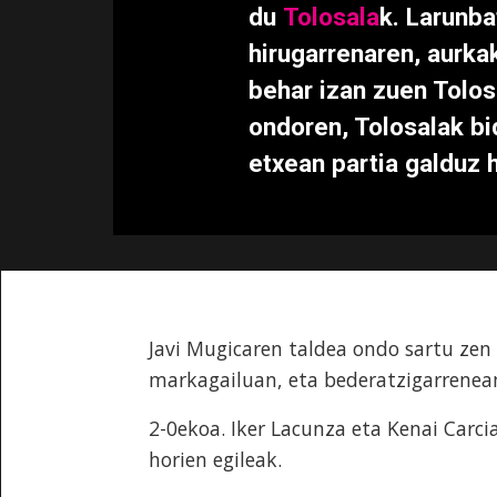
du
Tolosala
k. Larunba
hirugarrenaren, aurk
behar izan zuen Tolos
ondoren, Tolosalak bi
etxean partia galduz h
Javi Mugicaren taldea ondo sartu zen
markagailuan, eta bederatzigarrenea
2-0ekoa. Iker Lacunza eta Kenai Carci
horien egileak.