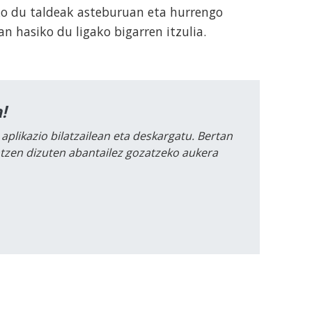
o du taldeak asteburuan eta hurrengo
 hasiko du ligako bigarren itzulia.
!
 aplikazio bilatzailean eta deskargatu. Bertan
intzen dizuten abantailez gozatzeko aukera