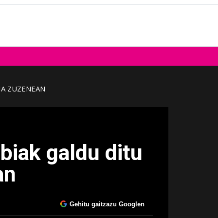
IA ZUZENEAN
 biak galdu ditu
an
Gehitu gaitzazu Googlen