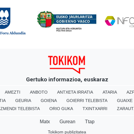
Gertuko informazioa, euskaraz
AMEZTI
ANBOTO
ANTXETA IRRATIA
ATARIA
AZP
TIA
GEURIA
GOIENA
GOIERRI TELEBISTA
GUAIXE
IZMENDI TELEBISTA
ORIO GUKA
TXINTXARRI
ZARAUT
Matx
Gurean
Ttap
Tokikom publizitatea