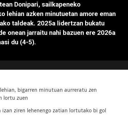
tean Donipari, sailkapeneko
ako lehian azken minutuetan amore eman
ako taldeak. 2025a lidertzan bukatu
de onean jarraitu nahi bazuen ere 2026a
asi du (4-5).
 lehian, bigarren minutuan aurreratu zen
n lortu zuen
a izan ziren lehenengo zatian lortutako bi gol