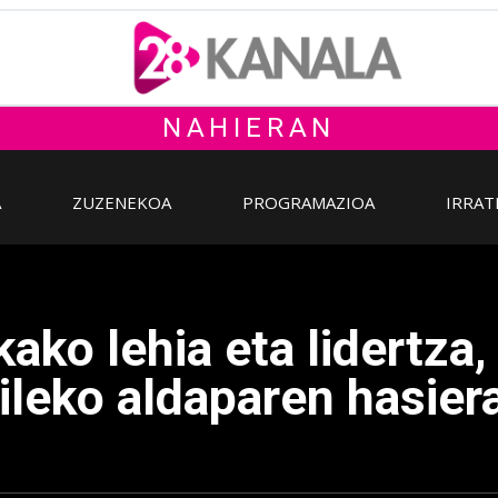
NAHIERAN
A
ZUZENEKOA
PROGRAMAZIOA
IRRAT
ako lehia eta lidertza,
rileko aldaparen hasier