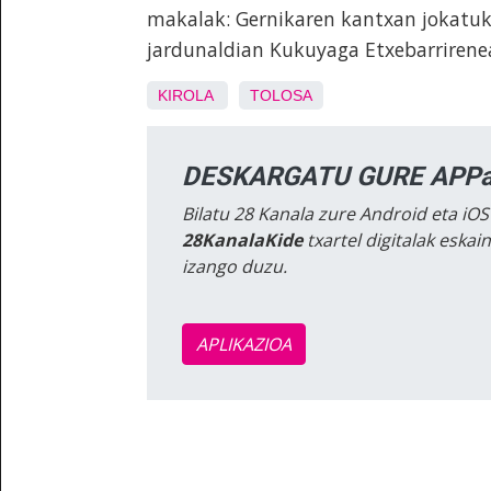
makalak: Gernikaren kantxan jokatuk
jardunaldian Kukuyaga Etxebarrirenean
KIROLA
TOLOSA
DESKARGATU GURE APPa
Bilatu 28 Kanala zure Android eta iOS
28KanalaKide
txartel digitalak eska
izango duzu.
APLIKAZIOA