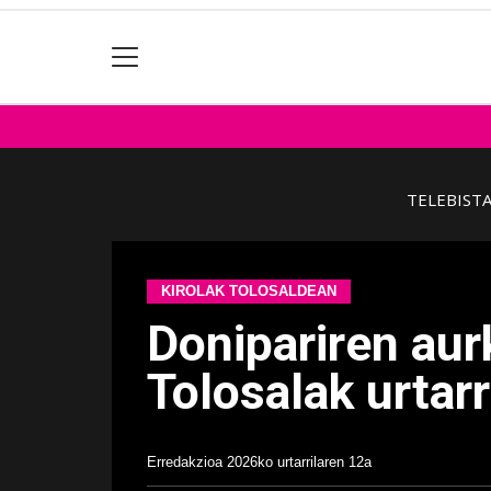
TELEBIST
KIROLAK TOLOSALDEAN
Donipariren aurk
Tolosalak urtar
Erredakzioa
2026ko urtarrilaren 12a