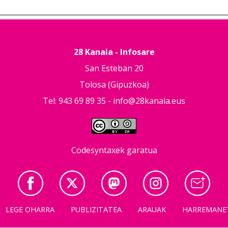
28 Kanala - Infosare
San Esteban 20
Tolosa (Gipuzkoa)
Tel: 943 69 89 35 -
info@28kanala.eus
Codesyntaxek garatua
LEGE OHARRA
PUBLIZITATEA
ARAUAK
HARREMANE