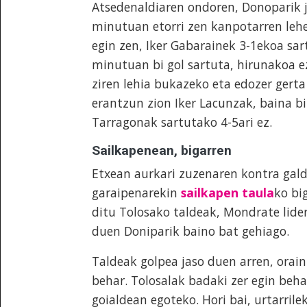
Atsedenaldiaren ondoren, Donoparik j
minutuan etorri zen kanpotarren lehe
egin zen, Iker Gabarainek 3-1ekoa sar
minutuan bi gol sartuta, hirunakoa e
ziren lehia bukazeko eta edozer gert
erantzun zion Iker Lacunzak, baina bi
Tarragonak sartutako 4-5ari ez.
Sailkapenean, bigarren
Etxean aurkari zuzenaren kontra gal
garaipenarekin
sailkapen taula
ko bi
ditu Tolosako taldeak, Mondrate lide
duen Doniparik baino bat gehiago.
Taldeak golpea jaso duen arren, orai
behar. Tolosalak badaki zer egin beh
goialdean egoteko. Hori bai, urtarril