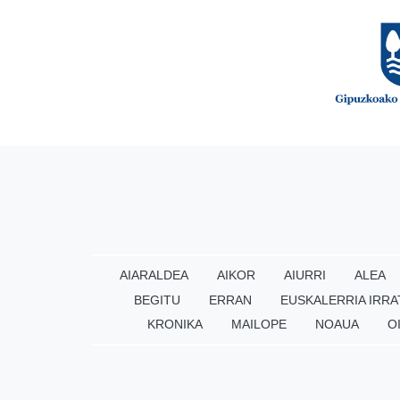
AIARALDEA
AIKOR
AIURRI
ALEA
BEGITU
ERRAN
EUSKALERRIA IRRA
KRONIKA
MAILOPE
NOAUA
O