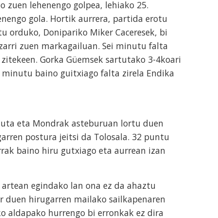
o zuen lehenengo golpea, lehiako 25.
nengo gola. Hortik aurrera, partida erotu
tu orduko, Donipariko Miker Caceresek, bi
zarri zuen markagailuan. Sei minutu falta
a zitekeen. Gorka Güemsek sartutako 3-4koari
 minutu baino guitxiago falta zirela Endika
duta eta Mondrak asteburuan lortu duen
garren postura jeitsi da Tolosala. 32 puntu
rrak baino hiru gutxiago eta aurrean izan
n artean egindako lan ona ez da ahaztu
ar duen hirugarren mailako sailkapenaren
eko aldapako hurrengo bi erronkak ez dira