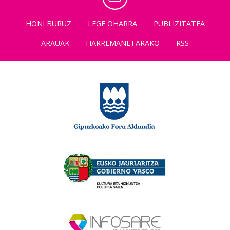
HONI BURUZ
LEGE OHARRA
PUBLIZITATEA
ARAUAK
HARREMANETARAKO
RSS