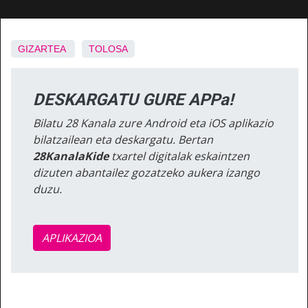
GIZARTEA
TOLOSA
DESKARGATU GURE APPa!
Bilatu 28 Kanala zure Android eta iOS aplikazio
bilatzailean eta deskargatu. Bertan
28KanalaKide
txartel digitalak eskaintzen
dizuten abantailez gozatzeko aukera izango
duzu.
APLIKAZIOA