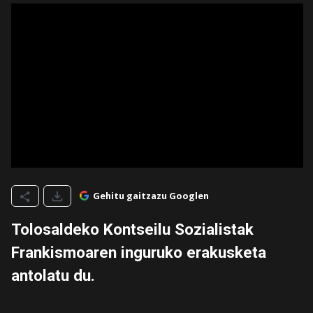
Gehitu gaitzazu Googlen
Tolosaldeko Kontseilu Sozialistak
Frankismoaren inguruko erakusketa
antolatu du.