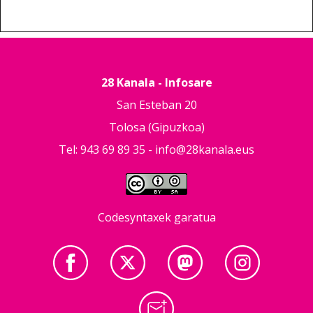
28 Kanala - Infosare
San Esteban 20
Tolosa (Gipuzkoa)
Tel: 943 69 89 35 -
info@28kanala.eus
Codesyntaxek garatua