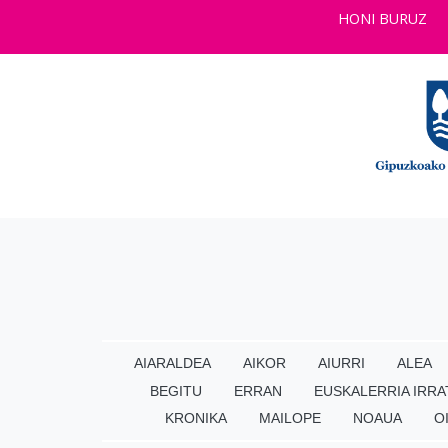
HONI BURUZ
AIARALDEA
AIKOR
AIURRI
ALEA
BEGITU
ERRAN
EUSKALERRIA IRRA
KRONIKA
MAILOPE
NOAUA
O