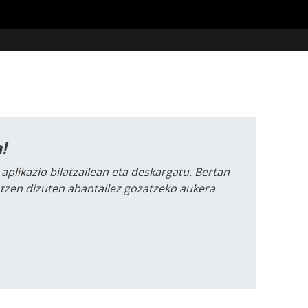
!
 aplikazio bilatzailean eta deskargatu. Bertan
intzen dizuten abantailez gozatzeko aukera