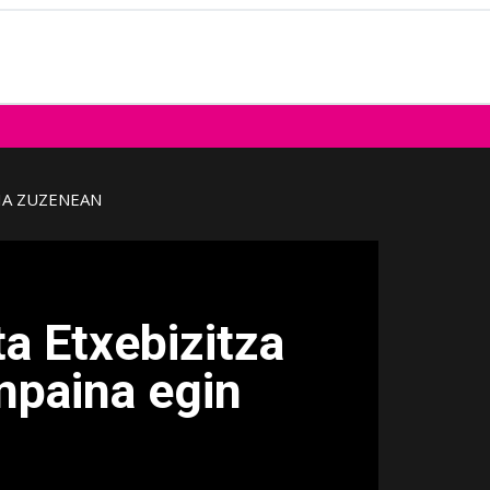
IA ZUZENEAN
ta Etxebizitza
npaina egin