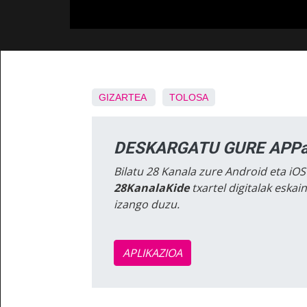
GIZARTEA
TOLOSA
DESKARGATU GURE APPa
Bilatu 28 Kanala zure Android eta iOS
28KanalaKide
txartel digitalak eska
izango duzu.
APLIKAZIOA