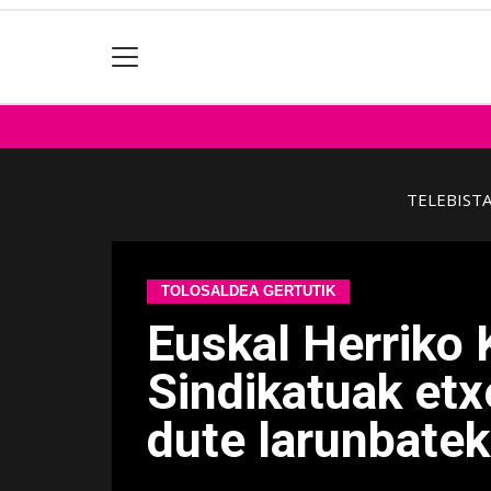
TELEBIST
TOLOSALDEA GERTUTIK
Euskal Herriko 
Sindikatuak etx
dute larunbate