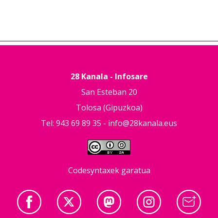
28 Kanala - Infosare
San Esteban 20
Tolosa (Gipuzkoa)
Tel: 943 69 89 35 -
info@28kanala.eus
Codesyntaxek garatua