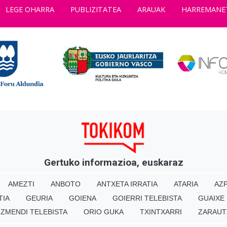
LEGE OHARRA
PUBLIZITATEA
ARAUAK
HARREMANE
Gertuko informazioa, euskaraz
AMEZTI
ANBOTO
ANTXETA IRRATIA
ATARIA
AZP
TIA
GEURIA
GOIENA
GOIERRI TELEBISTA
GUAIXE
IZMENDI TELEBISTA
ORIO GUKA
TXINTXARRI
ZARAUT