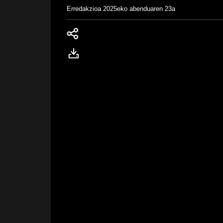
Erredakzioa
2025eko abenduaren 23a