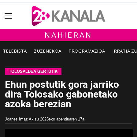
NAHIERAN
TELEBISTA
ZUZENEKOA
PROGRAMAZIOA
IRRATIA Z
TOLOSALDEA GERTUTIK
Ehun postutik gora jarriko
dira Tolosako gabonetako
azoka berezian
Joanes Imaz Akizu
2025eko abenduaren 17a