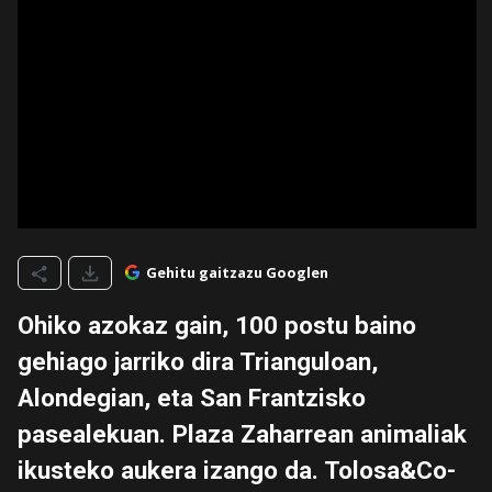
Gehitu gaitzazu Googlen
Ohiko azokaz gain, 100 postu baino
gehiago jarriko dira Trianguloan,
Alondegian, eta San Frantzisko
pasealekuan. Plaza Zaharrean animaliak
ikusteko aukera izango da. Tolosa&Co-