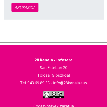
APLIKAZIOA
28 Kanala - Infosare
San Esteban 20
Tolosa (Gipuzkoa)
Tel: 943 69 89 35 -
info@28kanala.eus
Codesyntaxek garatua