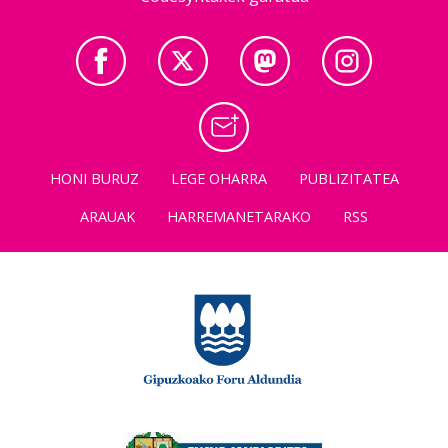
HONI BURUZ
LEGE OHARRA
PUBLIZITATEA
ARAUAK
HARREMANETARAKO
RSS