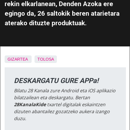
rekin elkarlanean, Denden Azoka ere
egingo da, 26 saltokik beren atarietara
aterako dituzte produktuak.
GIZARTEA
TOLOSA
DESKARGATU GURE APPa!
Bilatu 28 Kanala zure Android eta iOS aplikazio
bilatzailean eta deskargatu. Bertan
28KanalaKide
txartel digitalak eskaintzen
dizuten abantailez gozatzeko aukera izango
duzu.