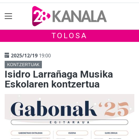
TOLOSA
2025/12/19
19:00
KONTZERTUAK
Isidro Larrañaga Musika
Eskolaren kontzertua