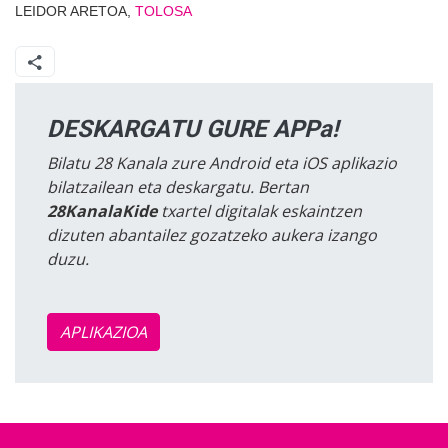
LEIDOR ARETOA,
TOLOSA
DESKARGATU GURE APPa!
Bilatu 28 Kanala zure Android eta iOS aplikazio
bilatzailean eta deskargatu. Bertan
28KanalaKide
txartel digitalak eskaintzen
dizuten abantailez gozatzeko aukera izango
duzu.
APLIKAZIOA