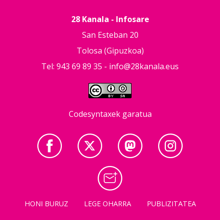
28 Kanala - Infosare
San Esteban 20
Tolosa (Gipuzkoa)
Tel: 943 69 89 35 -
info@28kanala.eus
Codesyntaxek garatua
HONI BURUZ
LEGE OHARRA
PUBLIZITATEA