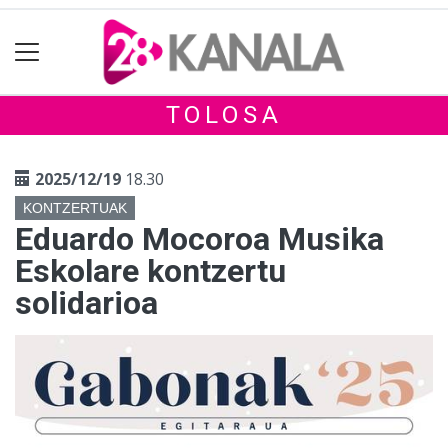
TOLOSA
2025/12/19
18.30
KONTZERTUAK
Eduardo Mocoroa Musika
Eskolare kontzertu
solidarioa