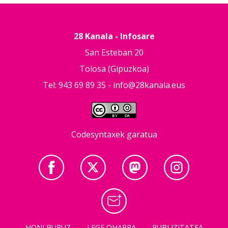
28 Kanala - Infosare
San Esteban 20
Tolosa (Gipuzkoa)
Tel: 943 69 89 35 -
info@28kanala.eus
Codesyntaxek garatua
HONI BURUZ
LEGE OHARRA
PUBLIZITATEA