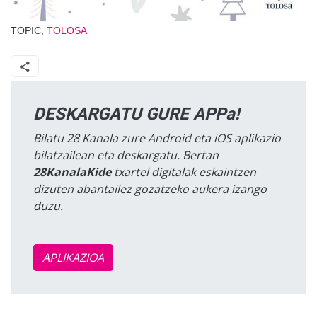
TOPIC,
TOLOSA
DESKARGATU GURE APPa!
Bilatu 28 Kanala zure Android eta iOS aplikazio
bilatzailean eta deskargatu. Bertan
28KanalaKide
txartel digitalak eskaintzen
dizuten abantailez gozatzeko aukera izango
duzu.
APLIKAZIOA