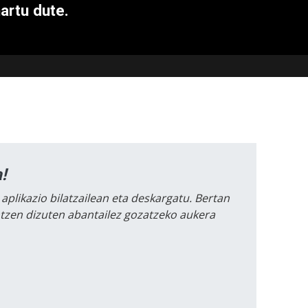
artu dute.
!
 aplikazio bilatzailean eta deskargatu. Bertan
intzen dizuten abantailez gozatzeko aukera