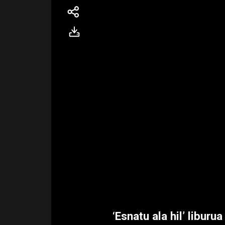
‘Esnatu ala hil’ libur