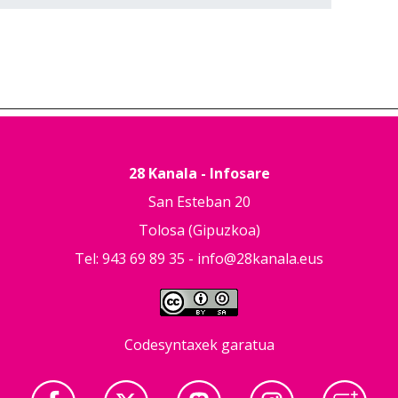
28 Kanala - Infosare
San Esteban 20
Tolosa (Gipuzkoa)
Tel: 943 69 89 35 -
info@28kanala.eus
Codesyntaxek garatua