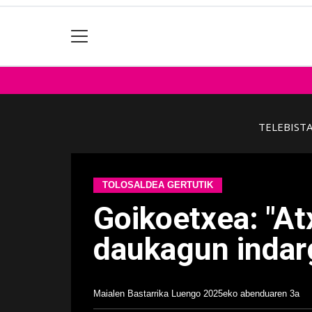
TELEBIST
TOLOSALDEA GERTUTIK
Goikoetxea: "A
daukagun indar
Maialen Bastarrika Luengo
2025eko abenduaren 3a