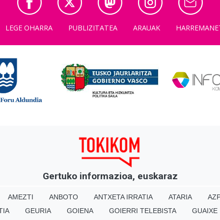
LEGE OHARRA
PUBLIZITATEA
ARAUAK
HARREMANE
Gertuko informazioa, euskaraz
AMEZTI
ANBOTO
ANTXETA IRRATIA
ATARIA
AZP
TIA
GEURIA
GOIENA
GOIERRI TELEBISTA
GUAIXE