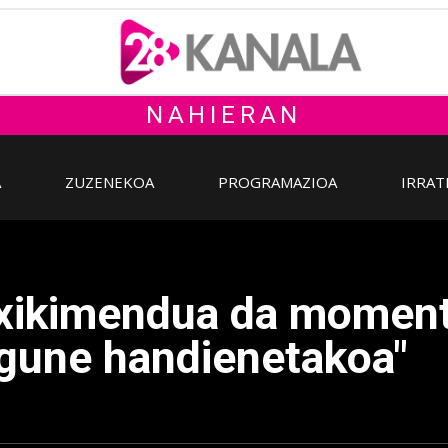
NAHIERAN
A
ZUZENEKOA
PROGRAMAZIOA
IRRAT
txikimendua da momen
gune handienetakoa"