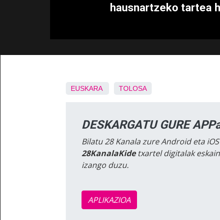
hausnartzeko tartea h
EUSKARA
TOLOSA
DESKARGATU GURE APPa
Bilatu 28 Kanala zure Android eta iOS
28KanalaKide
txartel digitalak eska
izango duzu.
APLIKAZIOA