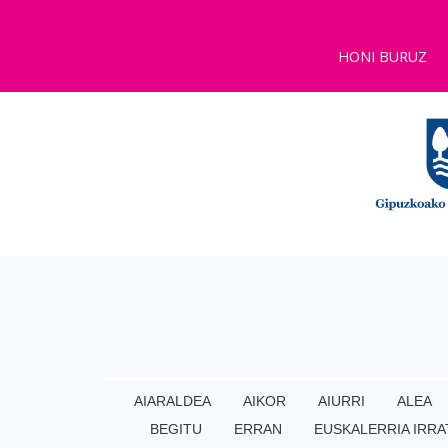
HONI BURUZ
AIARALDEA
AIKOR
AIURRI
ALEA
BEGITU
ERRAN
EUSKALERRIA IRRA