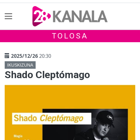
TOLOSA
2025/12/26
20:30
IKUSKIZUNA
Shado Cleptómago