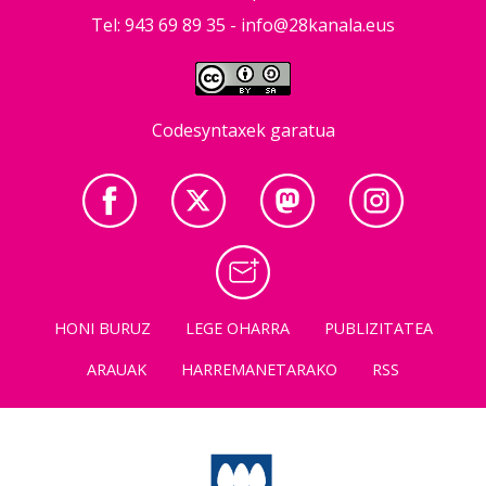
Tel: 943 69 89 35 -
info@28kanala.eus
Codesyntaxek garatua
HONI BURUZ
LEGE OHARRA
PUBLIZITATEA
ARAUAK
HARREMANETARAKO
RSS