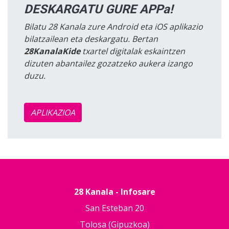
DESKARGATU GURE APPa!
Bilatu 28 Kanala zure Android eta iOS aplikazio
bilatzailean eta deskargatu. Bertan
28KanalaKide
txartel digitalak eskaintzen
dizuten abantailez gozatzeko aukera izango
duzu.
APLIKAZIOA
28 Kanala - Infosare
San Esteban 20
Tolosa (Gipuzkoa)