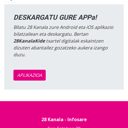
DESKARGATU GURE APPa!
Bilatu 28 Kanala zure Android eta iOS aplikazio
bilatzailean eta deskargatu. Bertan
28KanalaKide
txartel digitalak eskaintzen
dizuten abantailez gozatzeko aukera izango
duzu.
APLIKAZIOA
28 Kanala - Infosare