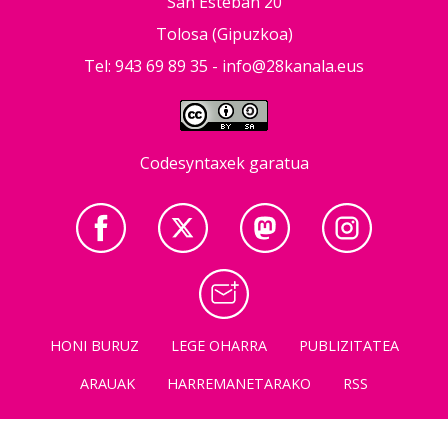
San Esteban 20
Tolosa (Gipuzkoa)
Tel: 943 69 89 35 -
info@28kanala.eus
Codesyntaxek garatua
HONI BURUZ
LEGE OHARRA
PUBLIZITATEA
ARAUAK
HARREMANETARAKO
RSS