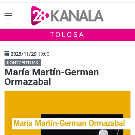
TOLOSA
2025/11/29
19:00
KONTZERTUAK
María Martín-German
Ormazabal