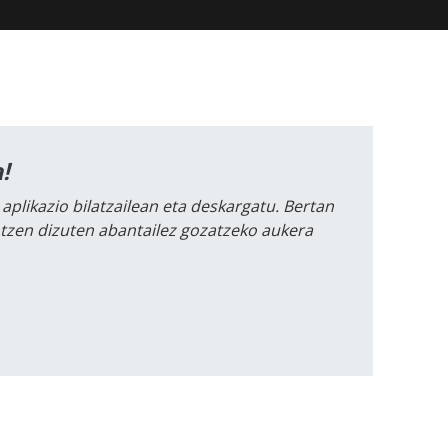
!
 aplikazio bilatzailean eta deskargatu. Bertan
intzen dizuten abantailez gozatzeko aukera