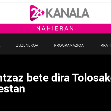
NAHIERAN
A
ZUZENEKOA
PROGRAMAZIOA
IRRAT
tzaz bete dira Tolosak
estan