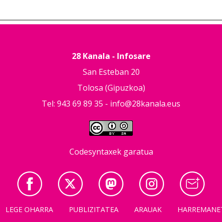
28 Kanala - Infosare
San Esteban 20
Tolosa (Gipuzkoa)
Tel: 943 69 89 35 -
info@28kanala.eus
Codesyntaxek garatua
LEGE OHARRA
PUBLIZITATEA
ARAUAK
HARREMANE