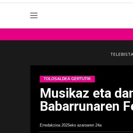
TELEBIST
TOLOSALDEA GERTUTIK
Musikaz eta dan
Babarrunaren F
Erredakzioa
2025eko azaroaren 24a