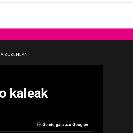
IA ZUZENEAN
o kaleak
Gehitu gaitzazu Googlen