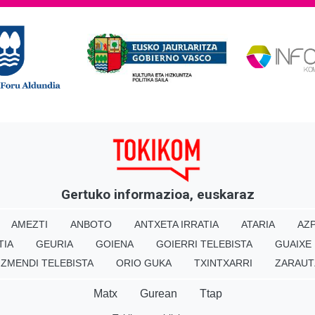
Gertuko informazioa, euskaraz
AMEZTI
ANBOTO
ANTXETA IRRATIA
ATARIA
AZP
TIA
GEURIA
GOIENA
GOIERRI TELEBISTA
GUAIXE
IZMENDI TELEBISTA
ORIO GUKA
TXINTXARRI
ZARAUT
Matx
Gurean
Ttap