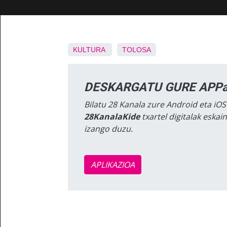
KULTURA
TOLOSA
DESKARGATU GURE APPa
Bilatu 28 Kanala zure Android eta iOS
28KanalaKide
txartel digitalak eska
izango duzu.
APLIKAZIOA