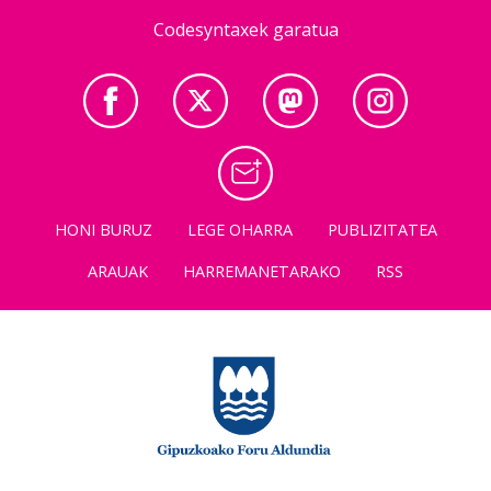
Codesyntaxek garatua
HONI BURUZ
LEGE OHARRA
PUBLIZITATEA
ARAUAK
HARREMANETARAKO
RSS