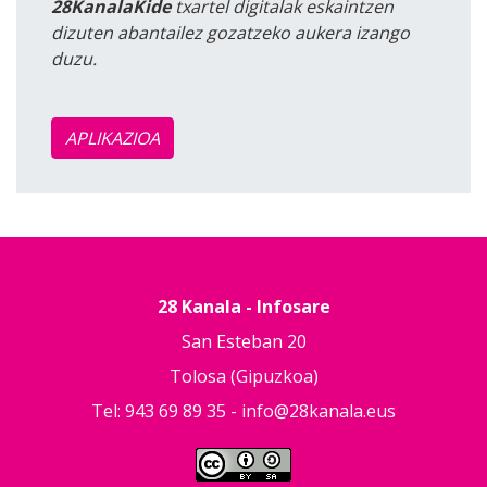
28KanalaKide
txartel digitalak eskaintzen
dizuten abantailez gozatzeko aukera izango
duzu.
APLIKAZIOA
28 Kanala - Infosare
San Esteban 20
Tolosa (Gipuzkoa)
Tel: 943 69 89 35 -
info@28kanala.eus