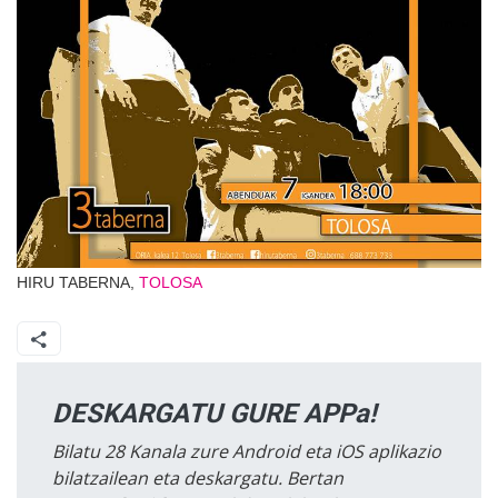
HIRU TABERNA,
TOLOSA
DESKARGATU GURE APPa!
Bilatu 28 Kanala zure Android eta iOS aplikazio
bilatzailean eta deskargatu. Bertan