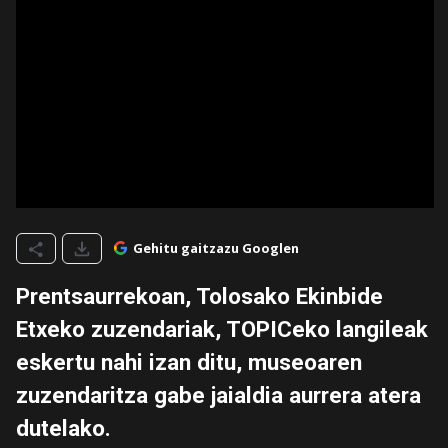
Gehitu gaitzazu Googlen
Prentsaurrekoan, Tolosako Ekinbide
Etxeko zuzendariak, TOPICeko langileak
eskertu nahi izan ditu, museoaren
zuzendaritza gabe jaialdia aurrera atera
dutelako.