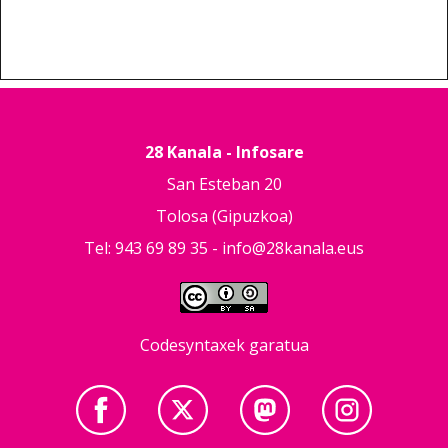
28 Kanala - Infosare
San Esteban 20
Tolosa (Gipuzkoa)
Tel: 943 69 89 35 -
info@28kanala.eus
Codesyntaxek garatua