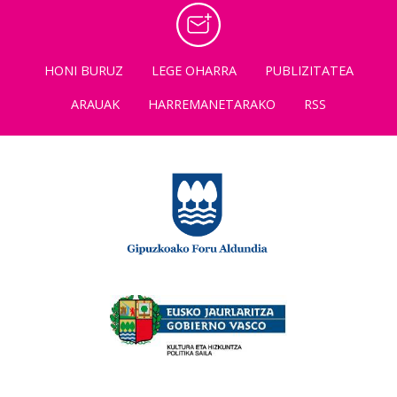
HONI BURUZ
LEGE OHARRA
PUBLIZITATEA
ARAUAK
HARREMANETARAKO
RSS