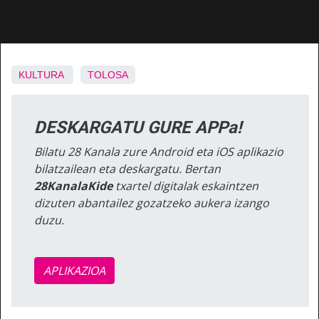
KULTURA
TOLOSA
DESKARGATU GURE APPa!
Bilatu 28 Kanala zure Android eta iOS aplikazio
bilatzailean eta deskargatu. Bertan
28KanalaKide
txartel digitalak eskaintzen
dizuten abantailez gozatzeko aukera izango
duzu.
APLIKAZIOA