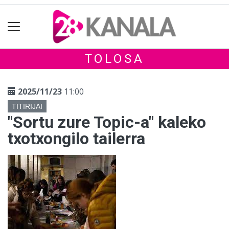
TOLOSA
2025/11/23
11:00
TITIRIJAI
"Sortu zure Topic-a" kaleko
txotxongilo tailerra