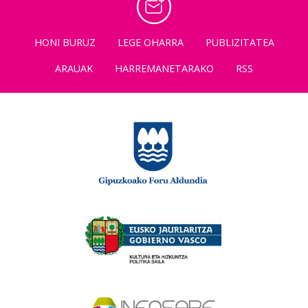
HONI BURUZ
LEGE OHARRA
PUBLIZITATEA
ARAUAK
HARREMANETARAKO
RSS