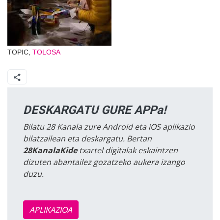
TOPIC,
TOLOSA
DESKARGATU GURE APPa!
Bilatu 28 Kanala zure Android eta iOS aplikazio
bilatzailean eta deskargatu. Bertan
28KanalaKide
txartel digitalak eskaintzen
dizuten abantailez gozatzeko aukera izango
duzu.
APLIKAZIOA