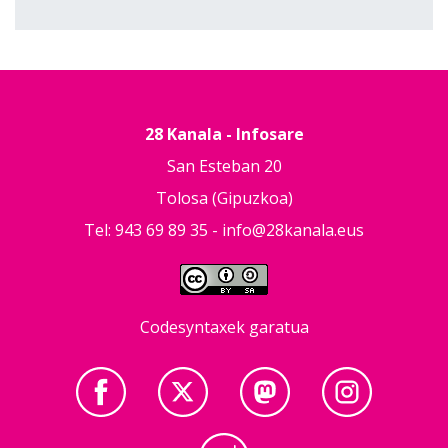
28 Kanala - Infosare
San Esteban 20
Tolosa (Gipuzkoa)
Tel: 943 69 89 35 -
info@28kanala.eus
Codesyntaxek garatua