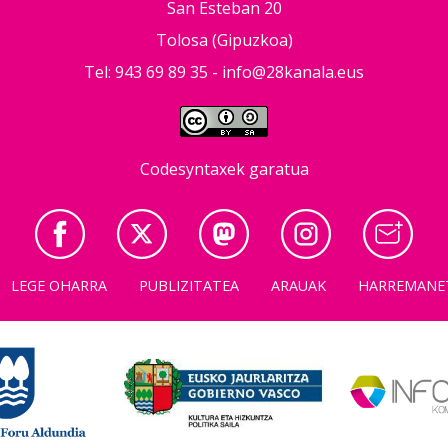
San Esteban 20
Tolosa (Gipuzkoa)
Tel: 943 69 89 35 -
info@28kanala.eus
Codesyntaxek garatua
LEGE OHARRA
PUBLIZITATEA
ARAUAK
HARREMANE