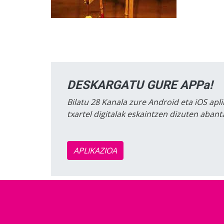
DESKARGATU GURE APPa!
Bilatu 28 Kanala zure Android eta iOS apli
txartel digitalak eskaintzen dizuten aban
APLIKAZIOA