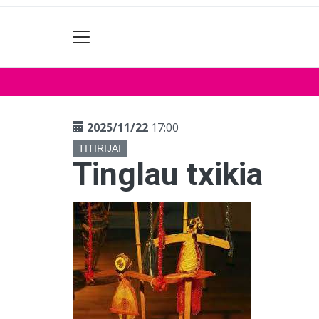
2025/11/22
17:00
TITIRIJAI
Tinglau txikia