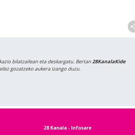
kazio bilatzailean eta deskargatu. Bertan
28KanalaKide
tailez gozatzeko aukera izango duzu.
28 Kanala - Infosare