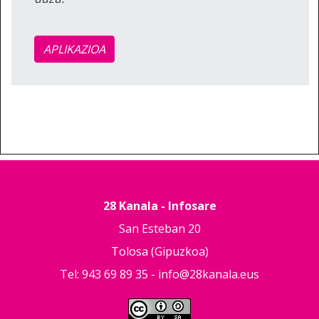
APLIKAZIOA
28 Kanala - Infosare
San Esteban 20
Tolosa (Gipuzkoa)
Tel: 943 69 89 35 -
info@28kanala.eus