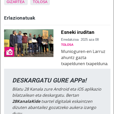
GIZARTEA
TOLOSA
Erlazionatuak
Esneki iruditan
Erredakzioa
2025 aza 08
TOLOSA
Munioguren-en Larruz
ahuntz gazta
txapeldunen txapelduna.
DESKARGATU GURE APPa!
Bilatu 28 Kanala zure Android eta iOS aplikazio
bilatzailean eta deskargatu. Bertan
28KanalaKide
txartel digitalak eskaintzen
dizuten abantailez gozatzeko aukera izango
duzu.