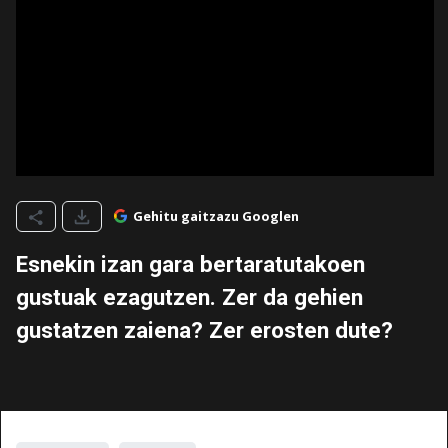
Gehitu gaitzazu Googlen
Esnekin izan gara bertaratutakoen
gustuak ezagutzen. Zer da gehien
gustatzen zaiena? Zer erosten dute?