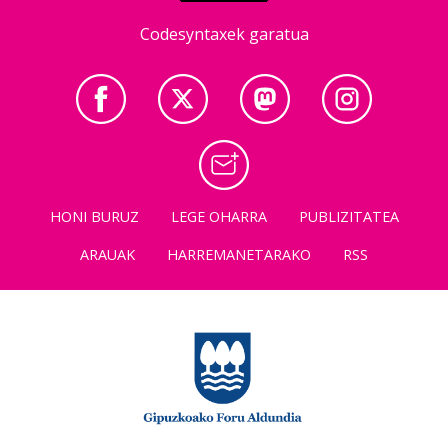
Codesyntaxek garatua
HONI BURUZ
LEGE OHARRA
PUBLIZITATEA
ARAUAK
HARREMANETARAKO
RSS