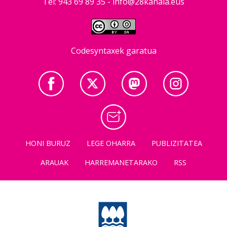
Tel: 943 69 89 35 -
info@28kanala.eus
Codesyntaxek garatua
HONI BURUZ
LEGE OHARRA
PUBLIZITATEA
ARAUAK
HARREMANETARAKO
RSS