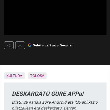
Gehitu gaitzazu Googlen
KULTURA
TOLOSA
DESKARGATU GURE APPa!
Bilatu 28 Kanala zure Android eta iOS aplikazio
bilatzailean eta deskargatu. Bertan