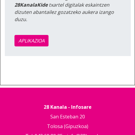
28KanalaKide
txartel digitalak eskaintzen
dizuten abantailez gozatzeko aukera izango
duzu.
APLIKAZIOA
28 Kanala - Infosare
San Esteban 20
Tolosa (Gipuzkoa)