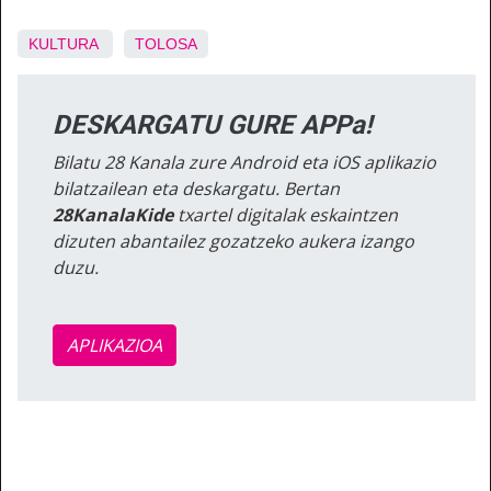
KULTURA
TOLOSA
DESKARGATU GURE APPa!
Bilatu 28 Kanala zure Android eta iOS aplikazio
bilatzailean eta deskargatu. Bertan
28KanalaKide
txartel digitalak eskaintzen
dizuten abantailez gozatzeko aukera izango
duzu.
APLIKAZIOA