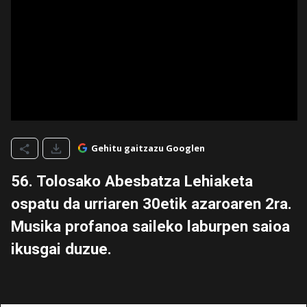
Gehitu gaitzazu Googlen
56. Tolosako Abesbatza Lehiaketa
ospatu da urriaren 30etik azaroaren 2ra.
Musika profanoa saileko laburpen saioa
ikusgai duzue.