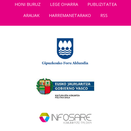
HONI BURUZ
LEGE OHARRA
PUBLIZITATEA
ARAUAK
HARREMANETARAKO
RSS