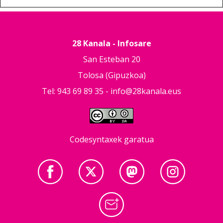
28 Kanala - Infosare
San Esteban 20
Tolosa (Gipuzkoa)
Tel: 943 69 89 35 -
info@28kanala.eus
Codesyntaxek garatua