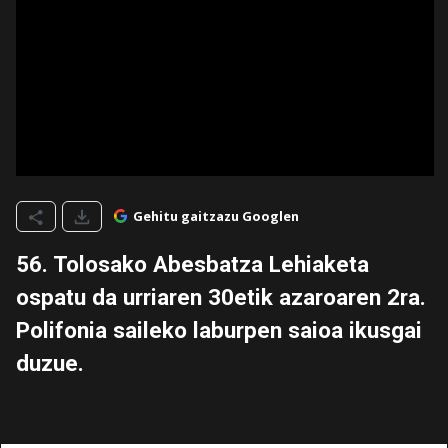
Gehitu gaitzazu Googlen
56. Tolosako Abesbatza Lehiaketa
ospatu da urriaren 30etik azaroaren 2ra.
Polifonia saileko laburpen saioa ikusgai
duzue.