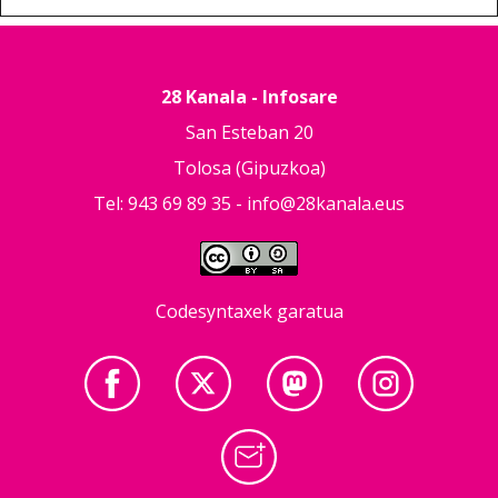
28 Kanala - Infosare
San Esteban 20
Tolosa (Gipuzkoa)
Tel: 943 69 89 35 -
info@28kanala.eus
Codesyntaxek garatua