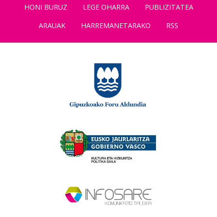
HONI BURUZ
LEGE OHARRA
PUBLIZITATEA
ARAUAK
HARREMANETARAKO
RSS