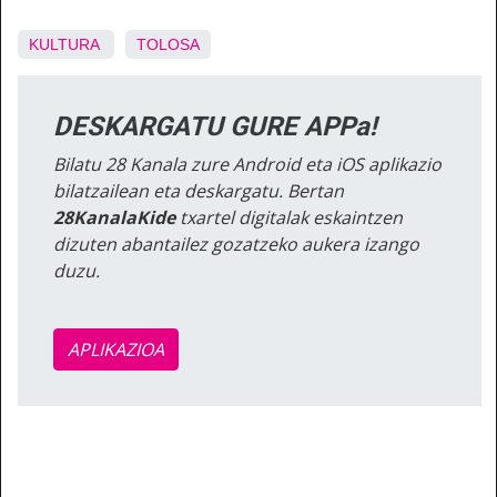
KULTURA
TOLOSA
DESKARGATU GURE APPa!
Bilatu 28 Kanala zure Android eta iOS aplikazio
bilatzailean eta deskargatu. Bertan
28KanalaKide
txartel digitalak eskaintzen
dizuten abantailez gozatzeko aukera izango
duzu.
APLIKAZIOA