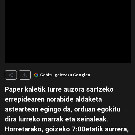
Gehitu gaitzazu Googlen
Paper kaletik Iurre auzora sartzeko
errepidearen norabide aldaketa
asteartean egingo da, orduan egokitu
dira lurreko marrak eta seinaleak.
Horretarako, goizeko 7:00etatik aurrera,