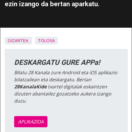
ezin izango da bertan aparkatu.
GIZARTEA
TOLOSA
DESKARGATU GURE APPa!
Bilatu 28 Kanala zure Android eta iOS aplikazio
bilatzailean eta deskargatu. Bertan
28KanalaKide
txartel digitalak eskaintzen
dizuten abantailez gozatzeko aukera izango
duzu.
APLIKAZIOA