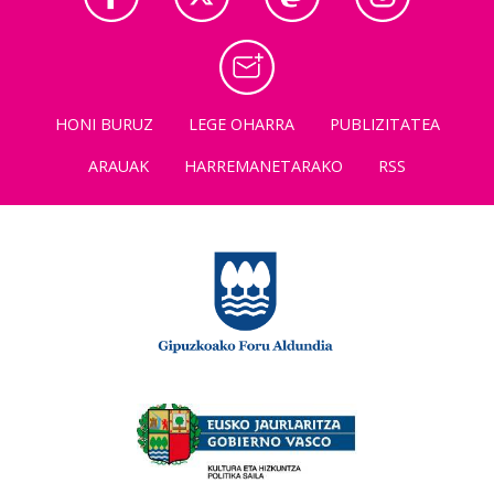
HONI BURUZ
LEGE OHARRA
PUBLIZITATEA
ARAUAK
HARREMANETARAKO
RSS