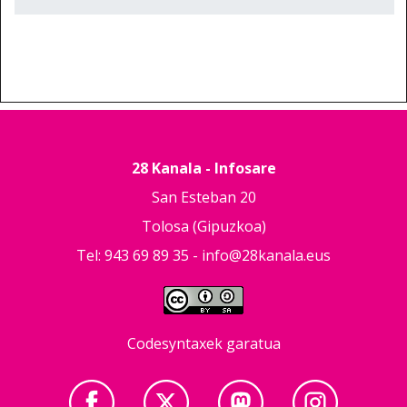
28 Kanala - Infosare
San Esteban 20
Tolosa (Gipuzkoa)
Tel: 943 69 89 35 -
info@28kanala.eus
Codesyntaxek garatua