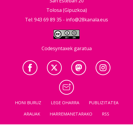
San Esteban 20
Tolosa (Gipuzkoa)
Tel: 943 69 89 35 -
info@28kanala.eus
Codesyntaxek garatua
HONI BURUZ
LEGE OHARRA
PUBLIZITATEA
ARAUAK
HARREMANETARAKO
RSS