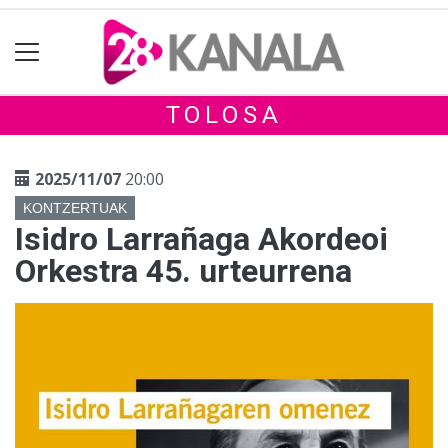
TOLOSA
2025/11/07
20:00
KONTZERTUAK
Isidro Larrañaga Akordeoi
Orkestra 45. urteurrena