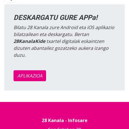
DESKARGATU GURE APPa!
Bilatu 28 Kanala zure Android eta iOS aplikazio
bilatzailean eta deskargatu. Bertan
28KanalaKide
txartel digitalak eskaintzen
dizuten abantailez gozatzeko aukera izango
duzu.
APLIKAZIOA
28 Kanala - Infosare