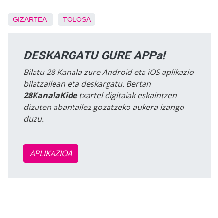
GIZARTEA
TOLOSA
DESKARGATU GURE APPa!
Bilatu 28 Kanala zure Android eta iOS aplikazio
bilatzailean eta deskargatu. Bertan
28KanalaKide
txartel digitalak eskaintzen
dizuten abantailez gozatzeko aukera izango
duzu.
APLIKAZIOA