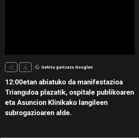
Gehitu gaitzazu Googlen
12:00etan abiatuko da manifestazioa
Trianguloa plazatik, ospitale publikoaren
eta Asuncion Klinikako langileen
subrogazioaren alde.