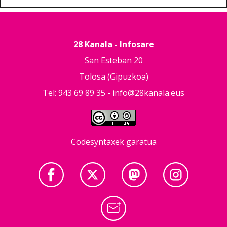
28 Kanala - Infosare
San Esteban 20
Tolosa (Gipuzkoa)
Tel: 943 69 89 35 -
info@28kanala.eus
Codesyntaxek garatua