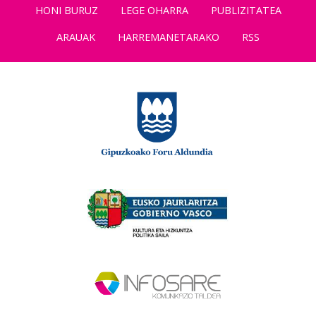
HONI BURUZ
LEGE OHARRA
PUBLIZITATEA
ARAUAK
HARREMANETARAKO
RSS