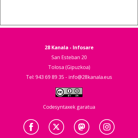
28 Kanala - Infosare
San Esteban 20
Tolosa (Gipuzkoa)
Tel: 943 69 89 35 -
info@28kanala.eus
Codesyntaxek garatua