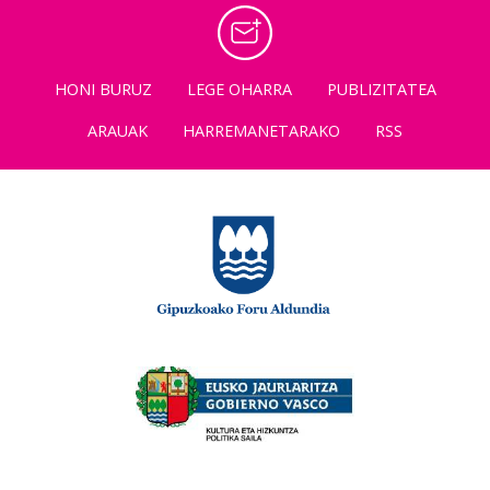
HONI BURUZ
LEGE OHARRA
PUBLIZITATEA
ARAUAK
HARREMANETARAKO
RSS