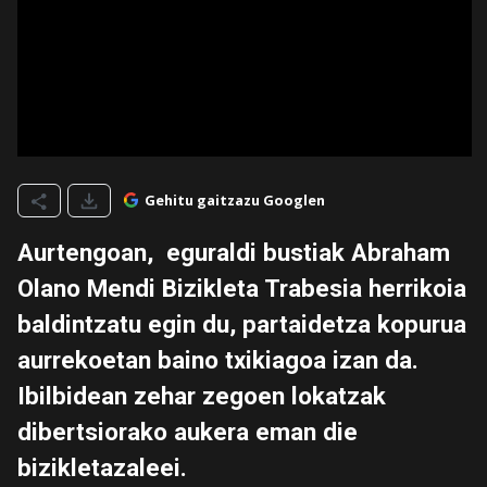
Gehitu gaitzazu Googlen
Aurtengoan, eguraldi bustiak Abraham
Olano Mendi Bizikleta Trabesia herrikoia
baldintzatu egin du, partaidetza kopurua
aurrekoetan baino txikiagoa izan da.
Ibilbidean zehar zegoen lokatzak
dibertsiorako aukera eman die
bizikletazaleei.