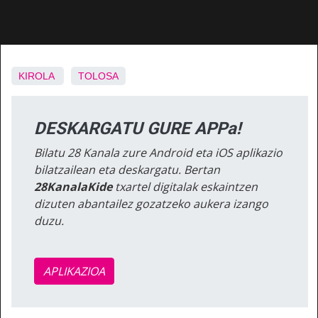
KIROLA
TOLOSA
DESKARGATU GURE APPa!
Bilatu 28 Kanala zure Android eta iOS aplikazio
bilatzailean eta deskargatu. Bertan
28KanalaKide
txartel digitalak eskaintzen
dizuten abantailez gozatzeko aukera izango
duzu.
APLIKAZIOA