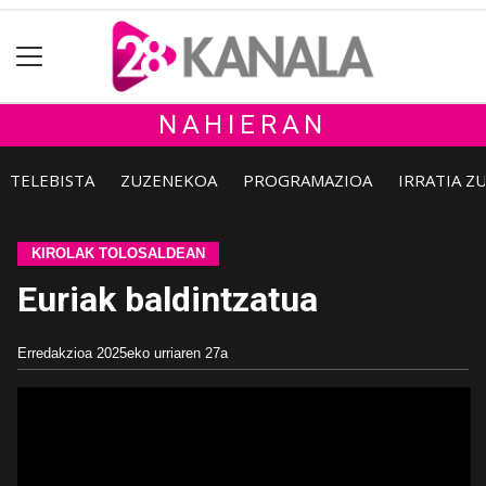
NAHIERAN
TELEBISTA
ZUZENEKOA
PROGRAMAZIOA
IRRATIA Z
KIROLAK TOLOSALDEAN
Euriak baldintzatua
Erredakzioa
2025eko urriaren 27a