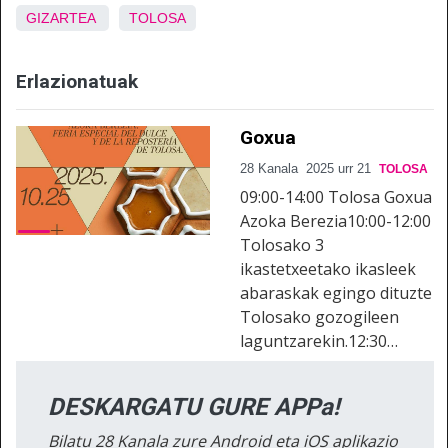
GIZARTEA
TOLOSA
Erlazionatuak
Goxua
28 Kanala
2025 urr 21
TOLOSA
09:00-14:00 Tolosa Goxua
Azoka Berezia10:00-12:00
Tolosako 3
ikastetxeetako ikasleek
abaraskak egingo dituzte
Tolosako gozogileen
laguntzarekin.12:30…
DESKARGATU GURE APPa!
Bilatu 28 Kanala zure Android eta iOS aplikazio