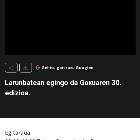
Gehitu gaitzazu Googlen
Larunbatean egingo da Goxuaren 30.
edizioa.
Egitaraua: