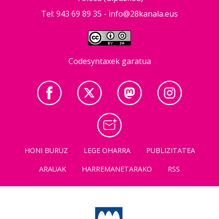
Tel: 943 69 89 35 -
info@28kanala.eus
Codesyntaxek garatua
HONI BURUZ
LEGE OHARRA
PUBLIZITATEA
ARAUAK
HARREMANETARAKO
RSS