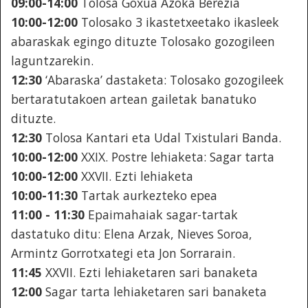
09:00-14:00
Tolosa Goxua Azoka Berezia
10:00-12:00
Tolosako 3 ikastetxeetako ikasleek
abaraskak egingo dituzte Tolosako gozogileen
laguntzarekin.
12:30
‘Abaraska’ dastaketa: Tolosako gozogileek
bertaratutakoen artean gailetak banatuko
dituzte.
12:30
Tolosa Kantari eta Udal Txistulari Banda.
10:00-12:00
XXIX. Postre lehiaketa: Sagar tarta
10:00-12:00
XXVII. Ezti lehiaketa
10:00-11:30
Tartak aurkezteko epea
11:00 - 11:30
Epaimahaiak sagar-tartak
dastatuko ditu: Elena Arzak, Nieves Soroa,
Armintz Gorrotxategi eta Jon Sorrarain.
11:45
XXVII. Ezti lehiaketaren sari banaketa
12:00
Sagar tarta lehiaketaren sari banaketa