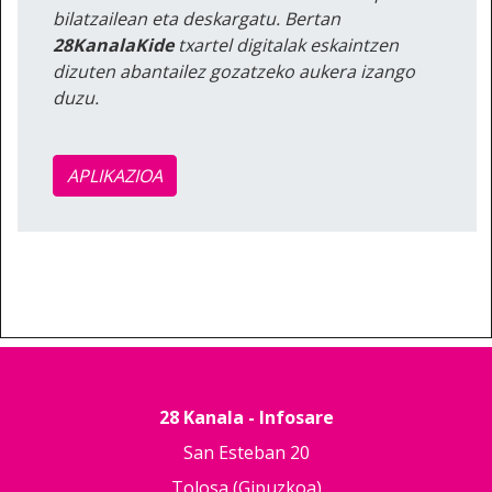
bilatzailean eta deskargatu. Bertan
28KanalaKide
txartel digitalak eskaintzen
dizuten abantailez gozatzeko aukera izango
duzu.
APLIKAZIOA
28 Kanala - Infosare
San Esteban 20
Tolosa (Gipuzkoa)