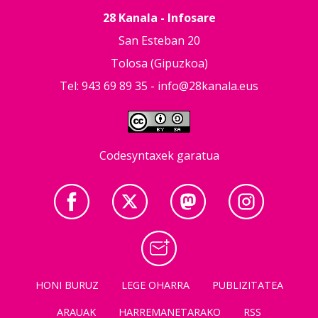
28 Kanala - Infosare
San Esteban 20
Tolosa (Gipuzkoa)
Tel: 943 69 89 35 -
info@28kanala.eus
Codesyntaxek garatua
HONI BURUZ
LEGE OHARRA
PUBLIZITATEA
ARAUAK
HARREMANETARAKO
RSS