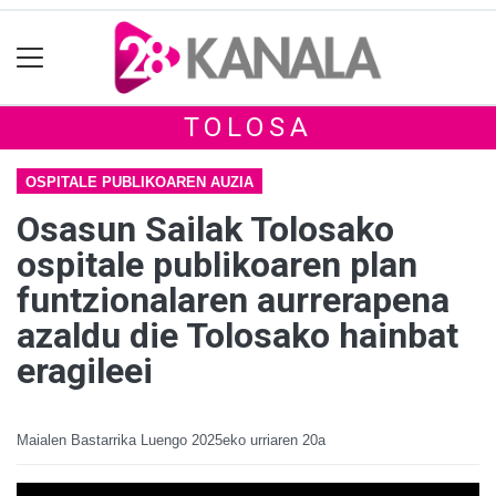
TOLOSA
OSPITALE PUBLIKOAREN AUZIA
Osasun Sailak Tolosako
ospitale publikoaren plan
funtzionalaren aurrerapena
azaldu die Tolosako hainbat
eragileei
Maialen Bastarrika Luengo
2025eko urriaren 20a