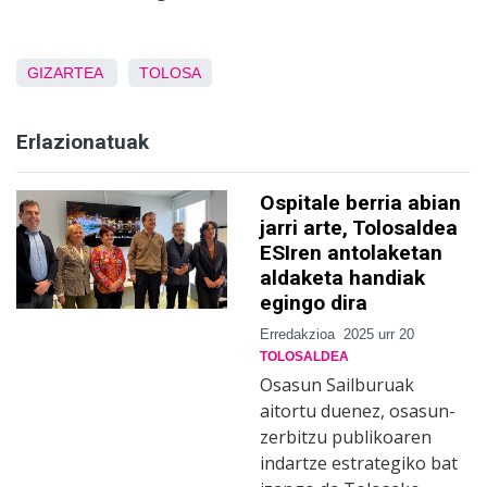
GIZARTEA
TOLOSA
Erlazionatuak
Ospitale berria abian
jarri arte, Tolosaldea
ESIren antolaketan
aldaketa handiak
egingo dira
Erredakzioa
2025 urr 20
TOLOSALDEA
Osasun Sailburuak
aitortu duenez, osasun-
zerbitzu publikoaren
indartze estrategiko bat