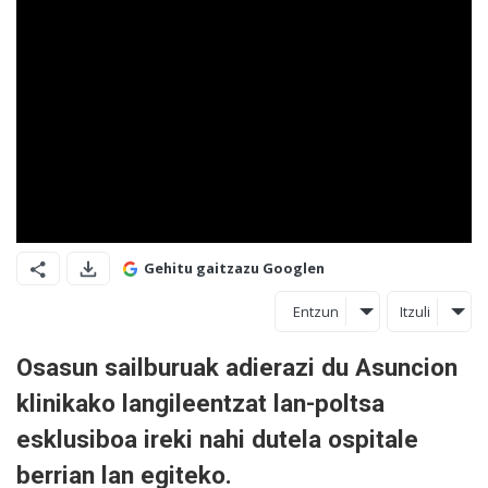
Gehitu gaitzazu Googlen
Entzun
Itzuli
Osasun sailburuak adierazi du Asuncion
klinikako langileentzat lan-poltsa
esklusiboa ireki nahi dutela ospitale
berrian lan egiteko.