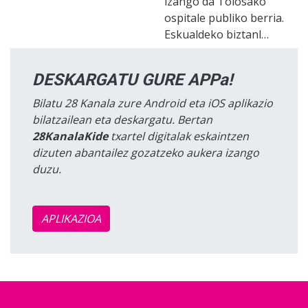
izango da Tolosako
ospitale publiko berria.
Eskualdeko biztanl…
DESKARGATU GURE APPa!
Bilatu 28 Kanala zure Android eta iOS aplikazio
bilatzailean eta deskargatu. Bertan
28KanalaKide
txartel digitalak eskaintzen
dizuten abantailez gozatzeko aukera izango
duzu.
APLIKAZIOA