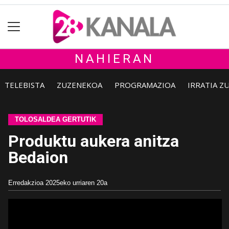
NAHIERAN
TELEBISTA
ZUZENEKOA
PROGRAMAZIOA
IRRATIA Z
TOLOSALDEA GERTUTIK
Produktu aukera anitza
Bedaion
Erredakzioa
2025eko urriaren 20a