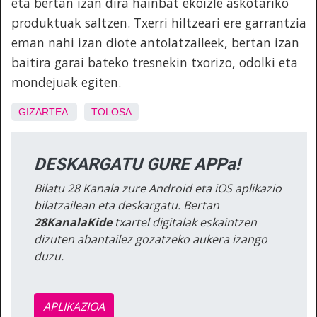
eta bertan izan dira hainbat ekoizle askotariko
produktuak saltzen. Txerri hiltzeari ere garrantzia
eman nahi izan diote antolatzaileek, bertan izan
baitira garai bateko tresnekin txorizo, odolki eta
mondejuak egiten.
GIZARTEA
TOLOSA
DESKARGATU GURE APPa!
Bilatu 28 Kanala zure Android eta iOS aplikazio
bilatzailean eta deskargatu. Bertan
28KanalaKide
txartel digitalak eskaintzen
dizuten abantailez gozatzeko aukera izango
duzu.
APLIKAZIOA