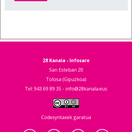
28 Kanala - Infosare
San Esteban 20
Tolosa (Gipuzkoa)
Tel: 943 69 89 35 -
info@28kanala.eus
Codesyntaxek garatua