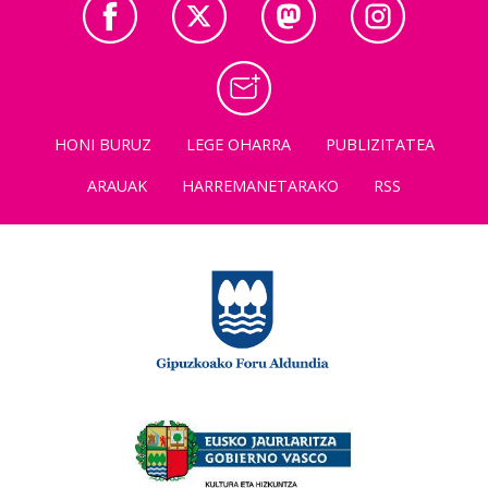
HONI BURUZ
LEGE OHARRA
PUBLIZITATEA
ARAUAK
HARREMANETARAKO
RSS