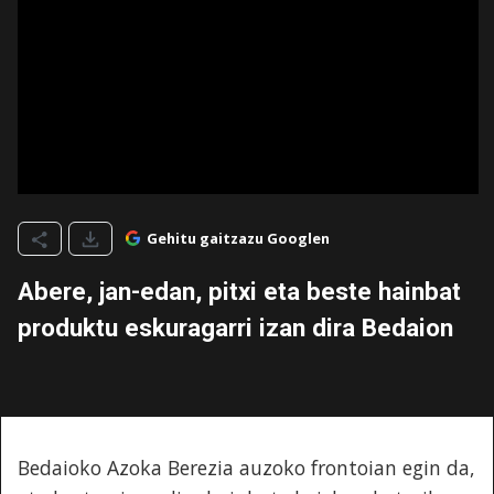
Gehitu gaitzazu Googlen
Abere, jan-edan, pitxi eta beste hainbat
produktu eskuragarri izan dira Bedaion
Bedaioko Azoka Berezia auzoko frontoian egin da,