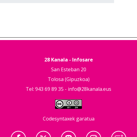
28 Kanala - Infosare
San Esteban 20
Tolosa (Gipuzkoa)
Tel: 943 69 89 35 -
info@28kanala.eus
Codesyntaxek garatua