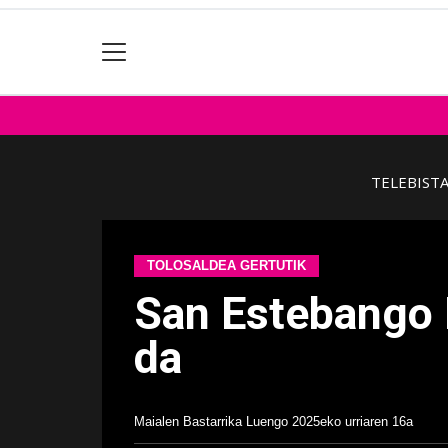
TELEBIST
TOLOSALDEA GERTUTIK
San Estebango I
da
Maialen Bastarrika Luengo
2025eko urriaren 16a