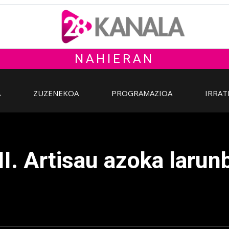
NAHIERAN
A
ZUZENEKOA
PROGRAMAZIOA
IRRAT
I. Artisau azoka larun