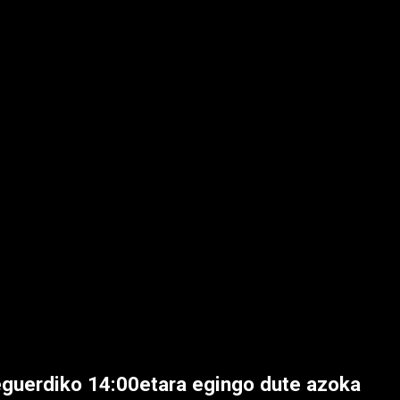
eguerdiko 14:00etara egingo dute azoka