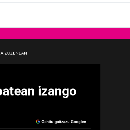
IA ZUZENEAN
batean izango
Gehitu gaitzazu Googlen