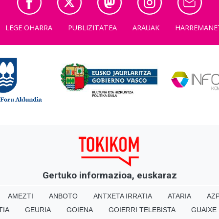
LEGE OHARRA
PUBLIZITATEA
ARAUAK
HARREMANE
Gertuko informazioa, euskaraz
AMEZTI
ANBOTO
ANTXETA IRRATIA
ATARIA
AZP
TIA
GEURIA
GOIENA
GOIERRI TELEBISTA
GUAIXE