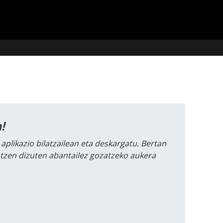
!
 aplikazio bilatzailean eta deskargatu. Bertan
intzen dizuten abantailez gozatzeko aukera