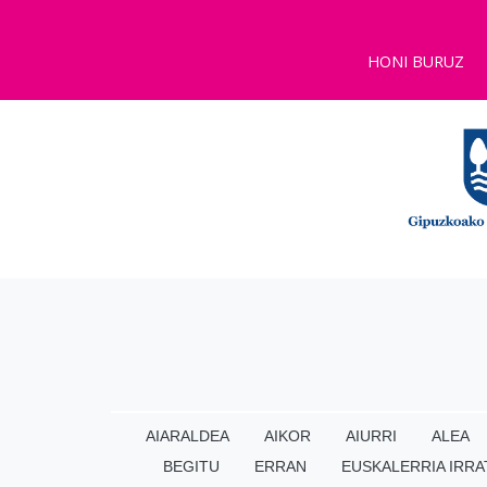
HONI BURUZ
AIARALDEA
AIKOR
AIURRI
ALEA
BEGITU
ERRAN
EUSKALERRIA IRRA