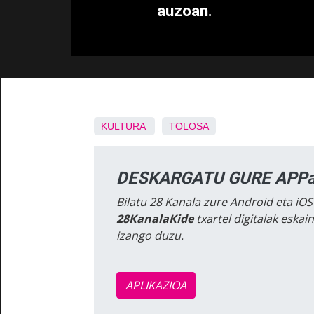
auzoan.
KULTURA
TOLOSA
DESKARGATU GURE APPa
Bilatu 28 Kanala zure Android eta iOS
28KanalaKide
txartel digitalak eska
izango duzu.
APLIKAZIOA