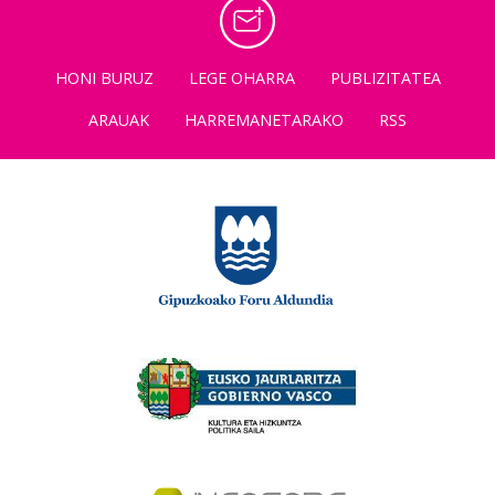
HONI BURUZ
LEGE OHARRA
PUBLIZITATEA
ARAUAK
HARREMANETARAKO
RSS