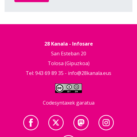
28 Kanala - Infosare
San Esteban 20
Tolosa (Gipuzkoa)
Tel: 943 69 89 35 -
info@28kanala.eus
Codesyntaxek garatua