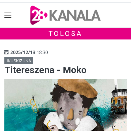
TOLOSA
2025/12/13
18:30
IKUSKIZUNA
Titereszena - Moko