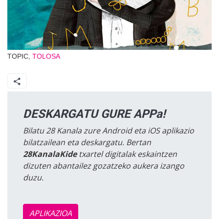
TOPIC,
TOLOSA
DESKARGATU GURE APPa!
Bilatu 28 Kanala zure Android eta iOS aplikazio
bilatzailean eta deskargatu. Bertan
28KanalaKide
txartel digitalak eskaintzen
dizuten abantailez gozatzeko aukera izango
duzu.
APLIKAZIOA