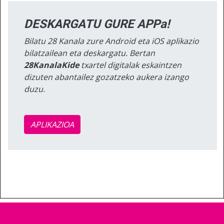
DESKARGATU GURE APPa!
Bilatu 28 Kanala zure Android eta iOS aplikazio
bilatzailean eta deskargatu. Bertan
28KanalaKide
txartel digitalak eskaintzen
dizuten abantailez gozatzeko aukera izango
duzu.
APLIKAZIOA