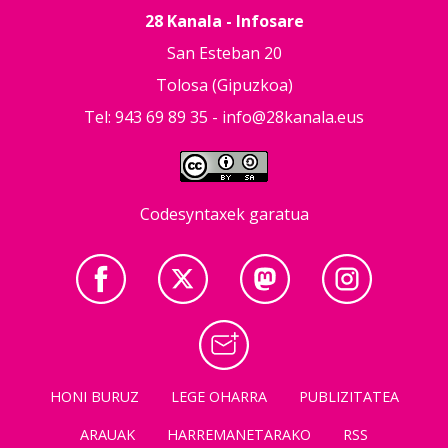
28 Kanala - Infosare
San Esteban 20
Tolosa (Gipuzkoa)
Tel: 943 69 89 35 -
info@28kanala.eus
Codesyntaxek garatua
HONI BURUZ
LEGE OHARRA
PUBLIZITATEA
ARAUAK
HARREMANETARAKO
RSS