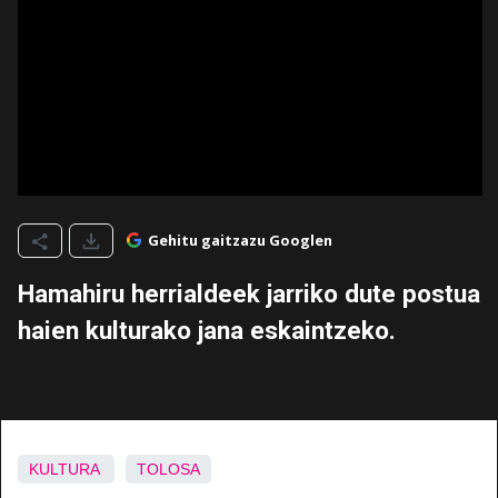
Gehitu gaitzazu Googlen
Hamahiru herrialdeek jarriko dute postua
haien kulturako jana eskaintzeko.
KULTURA
TOLOSA