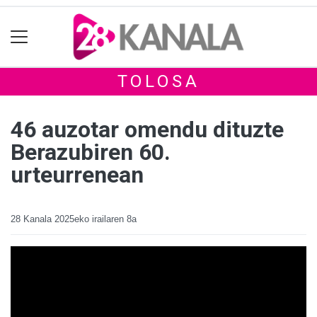
TOLOSA
46 auzotar omendu dituzte
Berazubiren 60.
urteurrenean
28 Kanala
2025eko irailaren 8a