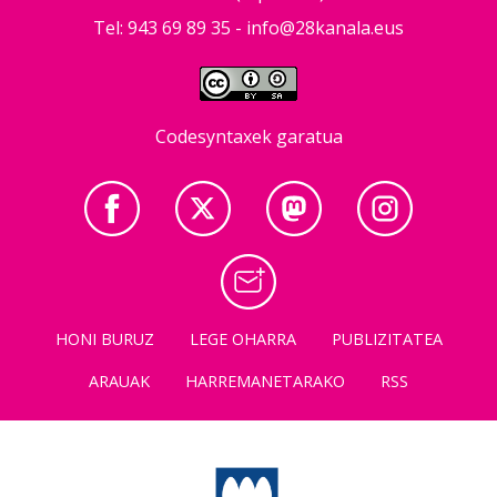
Tel: 943 69 89 35 -
info@28kanala.eus
Codesyntaxek garatua
HONI BURUZ
LEGE OHARRA
PUBLIZITATEA
ARAUAK
HARREMANETARAKO
RSS