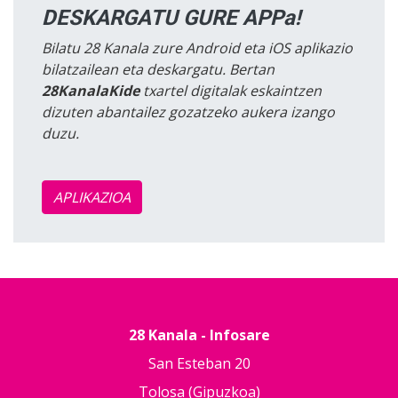
DESKARGATU GURE APPa!
Bilatu 28 Kanala zure Android eta iOS aplikazio
bilatzailean eta deskargatu. Bertan
28KanalaKide
txartel digitalak eskaintzen
dizuten abantailez gozatzeko aukera izango
duzu.
APLIKAZIOA
28 Kanala - Infosare
San Esteban 20
Tolosa (Gipuzkoa)