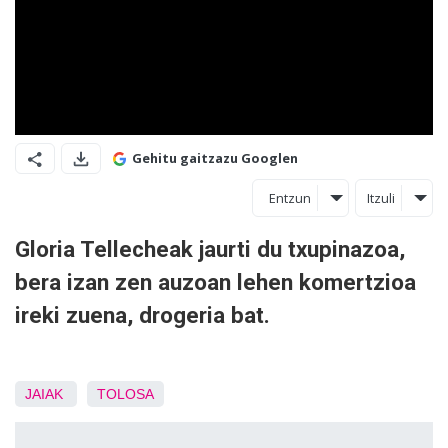
Gehitu gaitzazu Googlen
Entzun
Itzuli
Gloria Tellecheak jaurti du txupinazoa,
bera izan zen auzoan lehen komertzioa
ireki zuena, drogeria bat.
JAIAK
TOLOSA