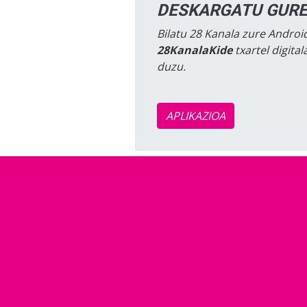
DESKARGATU GURE
Bilatu 28 Kanala zure Android
28KanalaKide
txartel digita
duzu.
APLIKAZIOA