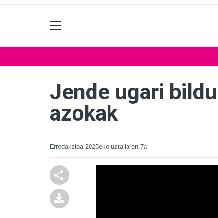
Jende ugari bild
azokak
Erredakzioa
2025eko uztailaren 7a