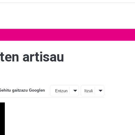
ten artisau
Gehitu gaitzazu Googlen
Entzun
Itzuli