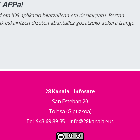
 APPa!
 eta iOS aplikazio bilatzailean eta deskargatu. Bertan
lak eskaintzen dizuten abantailez gozatzeko aukera izango
28 Kanala - Infosare
San Esteban 20
Tolosa (Gipuzkoa)
Tel: 943 69 89 35 -
info@28kanala.eus