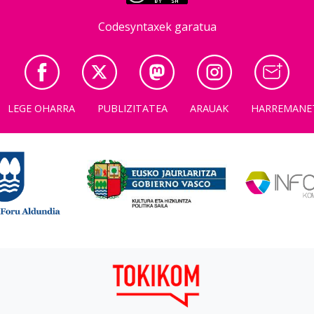
Codesyntaxek garatua
LEGE OHARRA
PUBLIZITATEA
ARAUAK
HARREMANE