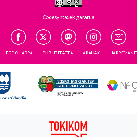
Codesyntaxek garatua
LEGE OHARRA
PUBLIZITATEA
ARAUAK
HARREMANE