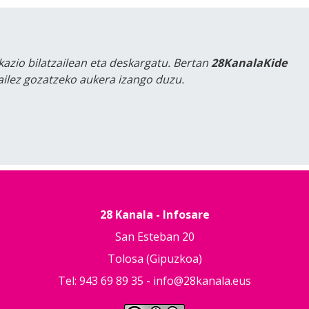
kazio bilatzailean eta deskargatu. Bertan
28KanalaKide
tailez gozatzeko aukera izango duzu.
28 Kanala - Infosare
San Esteban 20
Tolosa (Gipuzkoa)
Tel: 943 69 89 35 -
info@28kanala.eus