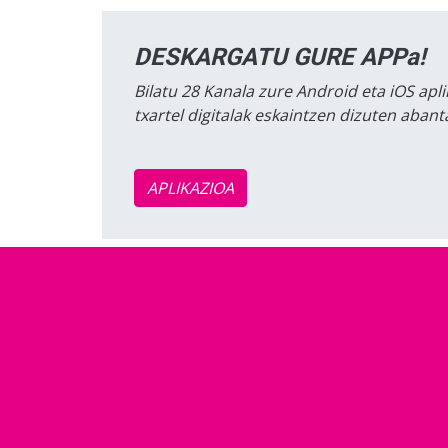
DESKARGATU GURE APPa!
Bilatu 28 Kanala zure Android eta iOS apli
txartel digitalak eskaintzen dizuten aban
APLIKAZIOA