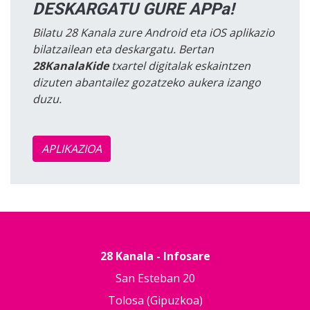
DESKARGATU GURE APPa!
Bilatu 28 Kanala zure Android eta iOS aplikazio
bilatzailean eta deskargatu. Bertan
28KanalaKide
txartel digitalak eskaintzen
dizuten abantailez gozatzeko aukera izango
duzu.
APLIKAZIOA
28 Kanala - Infosare
San Esteban 20
Tolosa (Gipuzkoa)