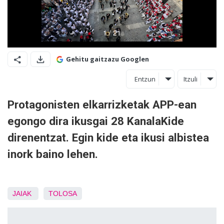
Gehitu gaitzazu Googlen
Entzun
Itzuli
Protagonisten elkarrizketak APP-ean
egongo dira ikusgai 28 KanalaKide
direnentzat. Egin kide eta ikusi albistea
inork baino lehen.
JAIAK
TOLOSA