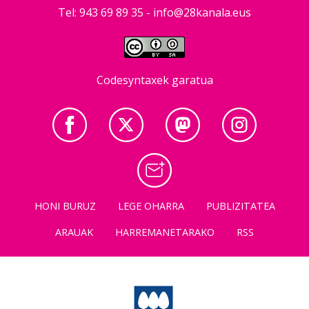
Tel: 943 69 89 35 -
info@28kanala.eus
Codesyntaxek garatua
HONI BURUZ
LEGE OHARRA
PUBLIZITATEA
ARAUAK
HARREMANETARAKO
RSS