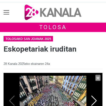
TOLOSA
TOLOSAKO SAN JOANAK 2025
Eskopetariak iruditan
28 Kanala
2025eko ekainaren 24a