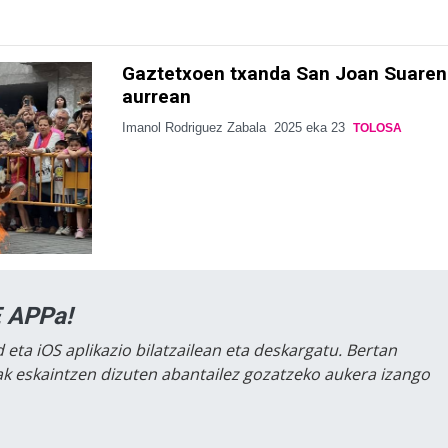
Gaztetxoen txanda San Joan Suaren
aurrean
Imanol Rodriguez Zabala
2025 eka 23
TOLOSA
 APPa!
 eta iOS aplikazio bilatzailean eta deskargatu. Bertan
lak eskaintzen dizuten abantailez gozatzeko aukera izango