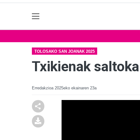
TOLOSAKO SAN JOANAK 2025
Txikienak saltoka
Erredakzioa
2025eko ekainaren 23a