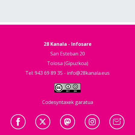
28 Kanala - Infosare
San Esteban 20
Tolosa (Gipuzkoa)
Tel: 943 69 89 35 -
info@28kanala.eus
Codesyntaxek garatua