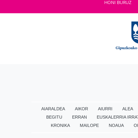
HONI BURUZ
AIARALDEA
AIKOR
AIURRI
ALEA
BEGITU
ERRAN
EUSKALERRIA IRRA
KRONIKA
MAILOPE
NOAUA
O