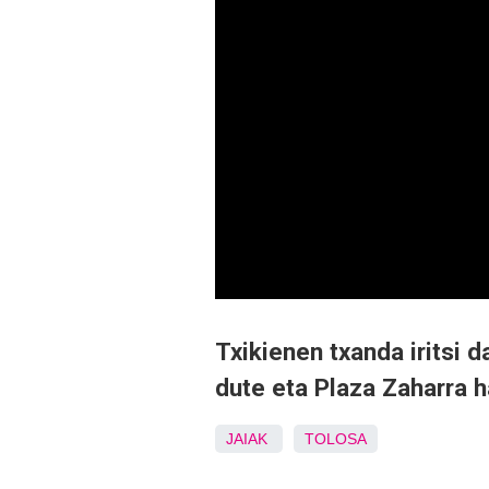
Txikienen txanda iritsi 
dute eta Plaza Zaharra h
JAIAK
TOLOSA