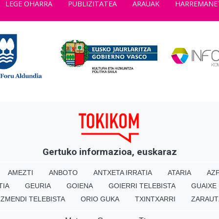
LEGE OHARRA
PUBLIZITATEA
ARAUAK
HARREMANE
Gertuko informazioa, euskaraz
AMEZTI
ANBOTO
ANTXETA IRRATIA
ATARIA
AZP
TIA
GEURIA
GOIENA
GOIERRI TELEBISTA
GUAIXE
IZMENDI TELEBISTA
ORIO GUKA
TXINTXARRI
ZARAUT