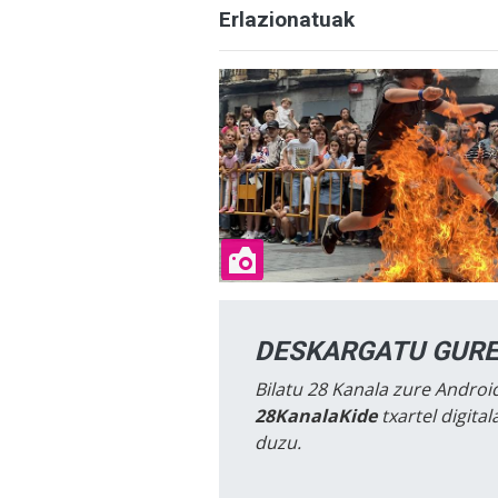
Erlazionatuak
DESKARGATU GURE
Bilatu 28 Kanala zure Android
28KanalaKide
txartel digita
duzu.