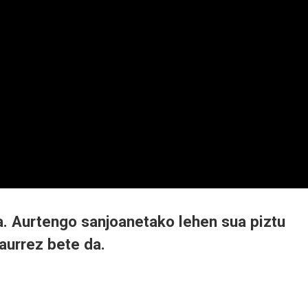
da. Aurtengo sanjoanetako lehen sua piztu
aurrez bete da.