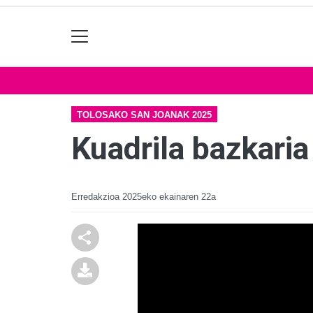
TOLOSAKO SAN JOANAK 2025
Kuadrila bazkari
Erredakzioa
2025eko ekainaren 22a