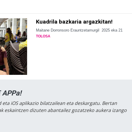
Kuadrila bazkaria argazkitan!
Maitane Dorronsoro Erauntzetamurgil
2025 eka 21
TOLOSA
 APPa!
 eta iOS aplikazio bilatzailean eta deskargatu. Bertan
lak eskaintzen dizuten abantailez gozatzeko aukera izango