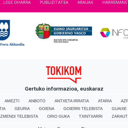
LEGE OHARRA
PUBLIZITATEA
ARAUAK
HARREMANE
Gertuko informazioa, euskaraz
AMEZTI
ANBOTO
ANTXETA IRRATIA
ATARIA
AZP
TIA
GEURIA
GOIENA
GOIERRI TELEBISTA
GUAIXE
IZMENDI TELEBISTA
ORIO GUKA
TXINTXARRI
ZARAUT