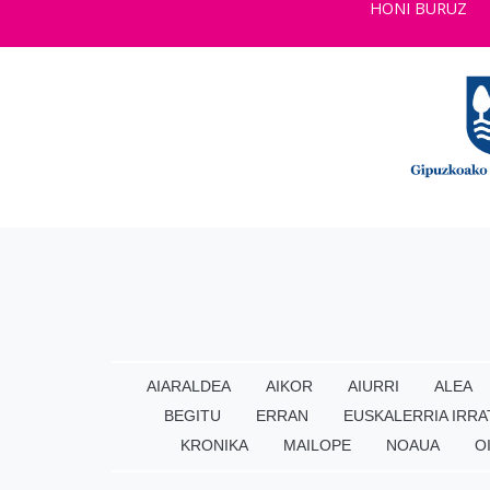
HONI BURUZ
AIARALDEA
AIKOR
AIURRI
ALEA
BEGITU
ERRAN
EUSKALERRIA IRRA
KRONIKA
MAILOPE
NOAUA
O