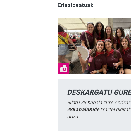
Erlazionatuak
DESKARGATU GURE
Bilatu 28 Kanala zure Android
28KanalaKide
txartel digita
duzu.