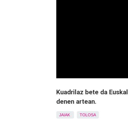
Kuadrilaz bete da Euskal
denen artean.
JAIAK
TOLOSA