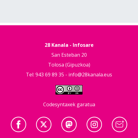
28 Kanala - Infosare
San Esteban 20
Tolosa (Gipuzkoa)
Tel: 943 69 89 35 -
info@28kanala.eus
Codesyntaxek garatua