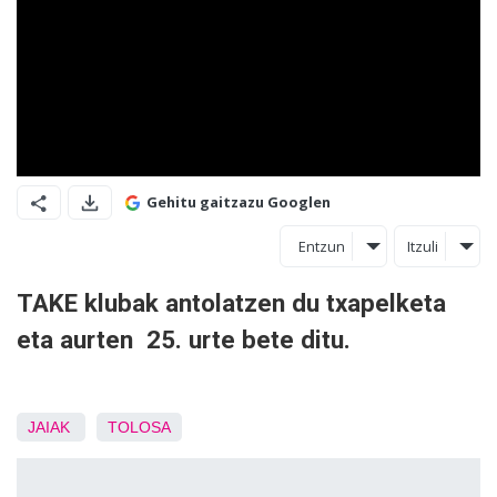
Gehitu gaitzazu Googlen
Entzun
Itzuli
TAKE klubak antolatzen du txapelketa
eta aurten 25. urte bete ditu.
JAIAK
TOLOSA