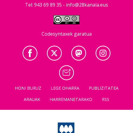
Tel: 943 69 89 35 -
info@28kanala.eus
Codesyntaxek garatua
HONI BURUZ
LEGE OHARRA
PUBLIZITATEA
ARAUAK
HARREMANETARAKO
RSS