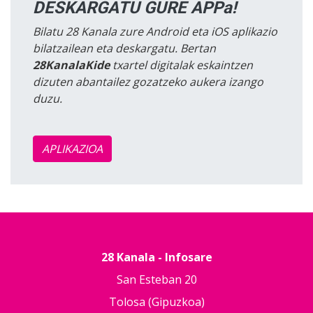
DESKARGATU GURE APPa!
Bilatu 28 Kanala zure Android eta iOS aplikazio
bilatzailean eta deskargatu. Bertan
28KanalaKide
txartel digitalak eskaintzen
dizuten abantailez gozatzeko aukera izango
duzu.
APLIKAZIOA
28 Kanala - Infosare
San Esteban 20
Tolosa (Gipuzkoa)