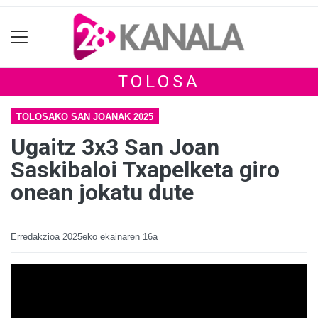
TOLOSA
TOLOSAKO SAN JOANAK 2025
Ugaitz 3x3 San Joan
Saskibaloi Txapelketa giro
onean jokatu dute
Erredakzioa
2025eko ekainaren 16a