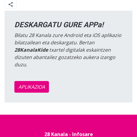
DESKARGATU GURE APPa!
Bilatu 28 Kanala zure Android eta iOS aplikazio
bilatzailean eta deskargatu. Bertan
28KanalaKide
txartel digitalak eskaintzen
dizuten abantailez gozatzeko aukera izango
duzu.
APLIKAZIOA
28 Kanala - Infosare