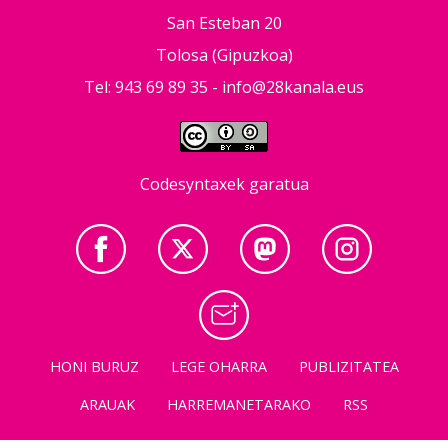
San Esteban 20
Tolosa (Gipuzkoa)
Tel: 943 69 89 35 -
info@28kanala.eus
Codesyntaxek garatua
HONI BURUZ
LEGE OHARRA
PUBLIZITATEA
ARAUAK
HARREMANETARAKO
RSS