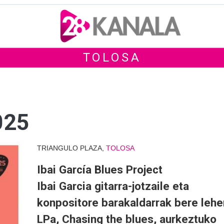
TOLOSA
025
TRIANGULO PLAZA,
TOLOSA
Ibai García Blues Project
Ibai Garcia gitarra-jotzaile eta
konpositore barakaldarrak bere lehe
LPa, Chasing the blues, aurkeztuko