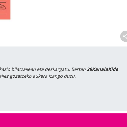
kazio bilatzailean eta deskargatu. Bertan
28KanalaKide
tailez gozatzeko aukera izango duzu.