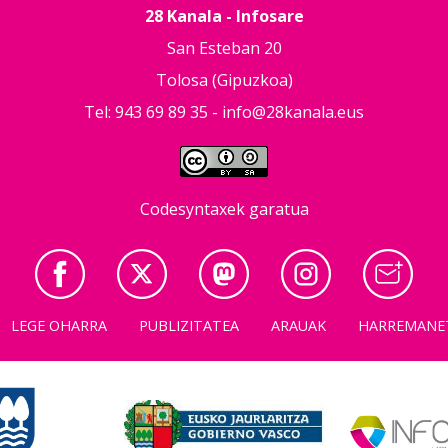
28 Kanala - Infosare
San Esteban 20
Tolosa (Gipuzkoa)
Tel: 943 69 89 35 -
info@28kanala.eus
Codesyntaxek garatua
LEGE OHARRA
PUBLIZITATEA
ARAUAK
HARREMANE