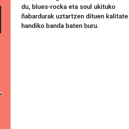
du, blues-rocka eta soul ukituko
ñabardurak uztartzen dituen kalitate
handiko banda baten buru.