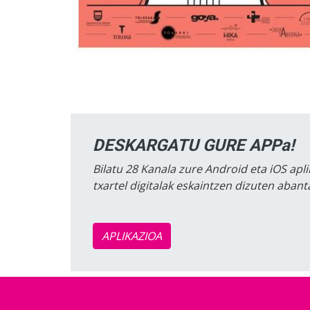
DESKARGATU GURE APPa!
Bilatu 28 Kanala zure Android eta iOS apli
txartel digitalak eskaintzen dizuten aban
APLIKAZIOA