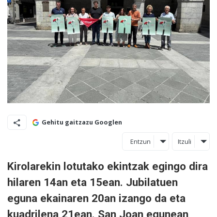
Gehitu gaitzazu Googlen
Entzun
Itzuli
Kirolarekin lotutako ekintzak egingo dira
hilaren 14an eta 15ean. Jubilatuen
eguna ekainaren 20an izango da eta
kuadrilena 21ean. San Joan egunean