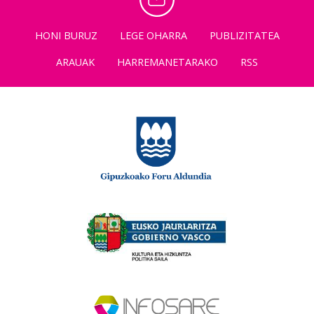
HONI BURUZ
LEGE OHARRA
PUBLIZITATEA
ARAUAK
HARREMANETARAKO
RSS