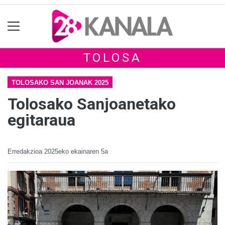
TOLOSA
TOLOSAKO SAN JOANAK 2025
Tolosako Sanjoanetako
egitaraua
Erredakzioa
2025eko ekainaren 5a