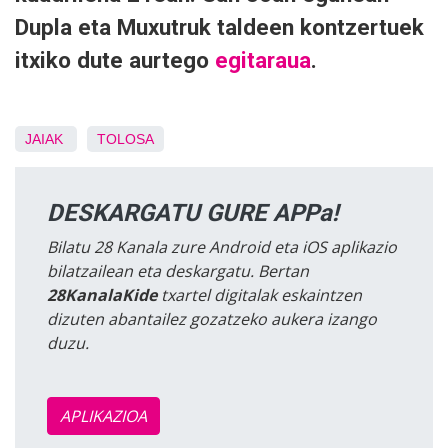
Dupla eta Muxutruk taldeen kontzertuek
itxiko dute aurtego
egitaraua
.
JAIAK
TOLOSA
DESKARGATU GURE APPa!
Bilatu 28 Kanala zure Android eta iOS aplikazio
bilatzailean eta deskargatu. Bertan
28KanalaKide
txartel digitalak eskaintzen
dizuten abantailez gozatzeko aukera izango
duzu.
APLIKAZIOA