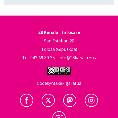
28 Kanala - Infosare
San Esteban 20
Tolosa (Gipuzkoa)
Tel: 943 69 89 35 -
info@28kanala.eus
Codesyntaxek garatua