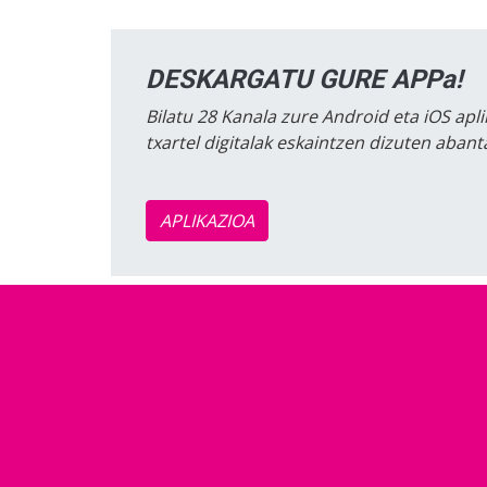
DESKARGATU GURE APPa!
Bilatu 28 Kanala zure Android eta iOS apli
txartel digitalak eskaintzen dizuten aban
APLIKAZIOA