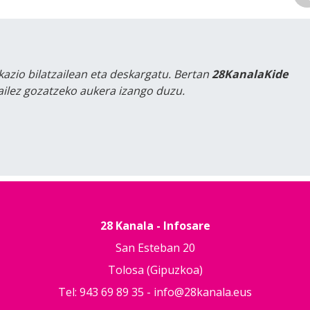
kazio bilatzailean eta deskargatu. Bertan
28KanalaKide
tailez gozatzeko aukera izango duzu.
28 Kanala - Infosare
San Esteban 20
Tolosa (Gipuzkoa)
Tel: 943 69 89 35 -
info@28kanala.eus