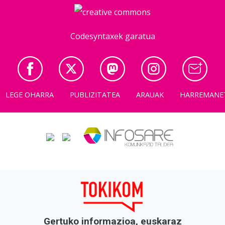
Codesyntaxek garatua
LEGE OHARRA
PUBLIZITATEA
ARAUAK
HARREMANE
Gertuko informazioa, euskaraz