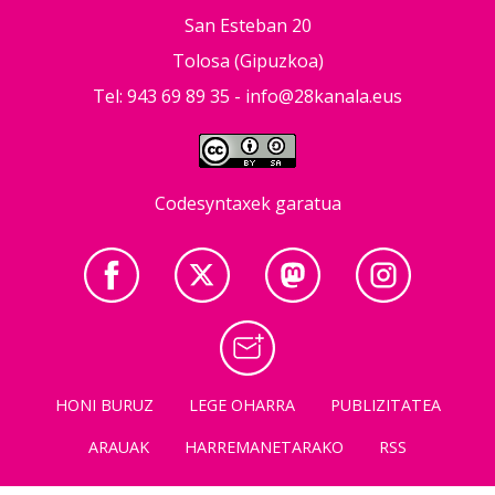
San Esteban 20
Tolosa (Gipuzkoa)
Tel: 943 69 89 35 -
info@28kanala.eus
Codesyntaxek garatua
HONI BURUZ
LEGE OHARRA
PUBLIZITATEA
ARAUAK
HARREMANETARAKO
RSS