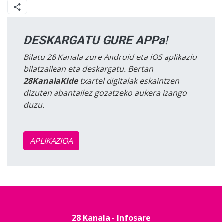
DESKARGATU GURE APPa!
Bilatu 28 Kanala zure Android eta iOS aplikazio
bilatzailean eta deskargatu. Bertan
28KanalaKide
txartel digitalak eskaintzen
dizuten abantailez gozatzeko aukera izango
duzu.
APLIKAZIOA
28 Kanala - Infosare