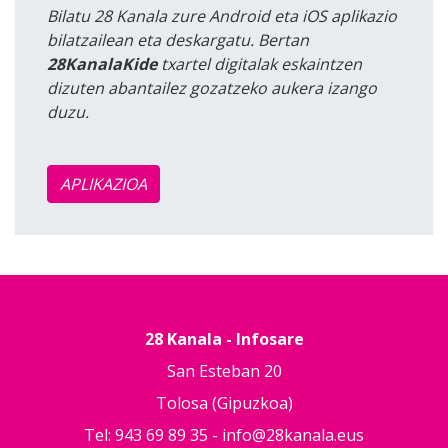
Bilatu 28 Kanala zure Android eta iOS aplikazio
bilatzailean eta deskargatu. Bertan
28KanalaKide
txartel digitalak eskaintzen
dizuten abantailez gozatzeko aukera izango
duzu.
APLIKAZIOA
28 Kanala - Infosare
San Esteban 20
Tolosa (Gipuzkoa)
Tel: 943 69 89 35 -
info@28kanala.eus