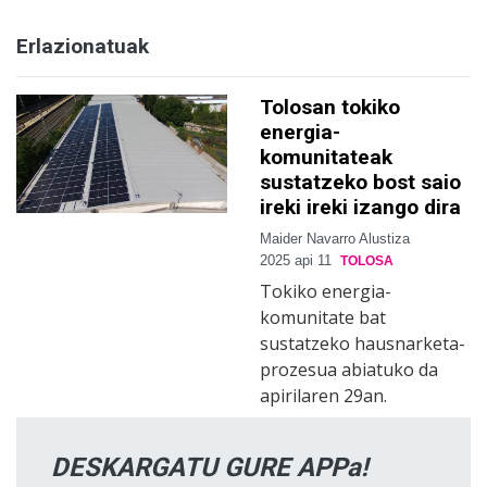
Erlazionatuak
Tolosan tokiko
energia-
komunitateak
sustatzeko bost saio
ireki ireki izango dira
Maider Navarro Alustiza
2025 api 11
TOLOSA
Tokiko energia-
komunitate bat
sustatzeko hausnarketa-
prozesua abiatuko da
apirilaren 29an.
DESKARGATU GURE APPa!