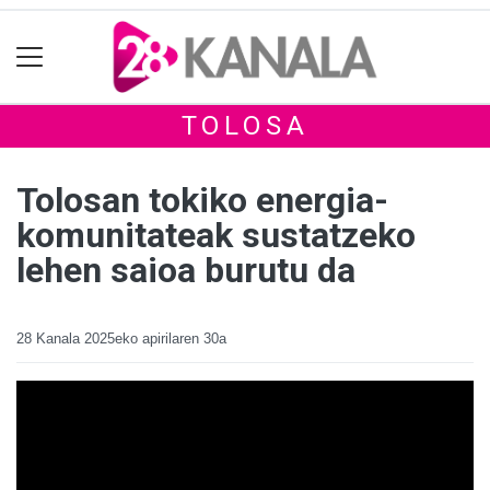
TOLOSA
Tolosan tokiko energia-
komunitateak sustatzeko
lehen saioa burutu da
28 Kanala
2025eko apirilaren 30a