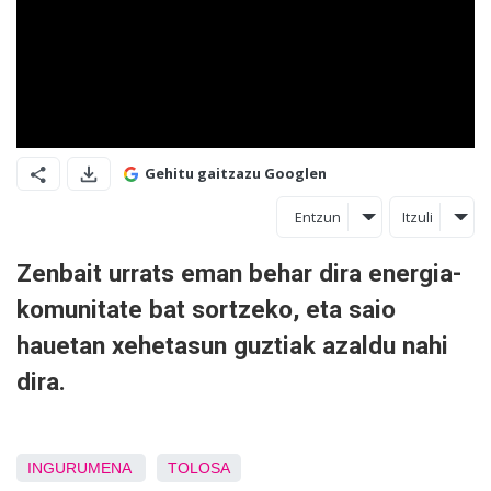
Gehitu gaitzazu Googlen
Entzun
Itzuli
Zenbait urrats eman behar dira energia-
komunitate bat sortzeko, eta saio
hauetan xehetasun guztiak azaldu nahi
dira.
INGURUMENA
TOLOSA