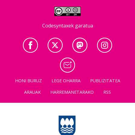
Codesyntaxek garatua
HONI BURUZ
LEGE OHARRA
PUBLIZITATEA
ARAUAK
HARREMANETARAKO
RSS