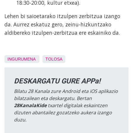
18:30-20:00, kultur etxea).
Lehen bi saioetarako itzulpen zerbitzua izango
da. Aurrez eskatuz gero, zeinu-hizkuntzako
aldibereko itzulpen-zerbitzua ere eskainiko da.
INGURUMENA
TOLOSA
DESKARGATU GURE APPa!
Bilatu 28 Kanala zure Android eta iOS aplikazio
bilatzailean eta deskargatu. Bertan
28KanalaKide
txartel digitalak eskaintzen
dizuten abantailez gozatzeko aukera izango
duzu.