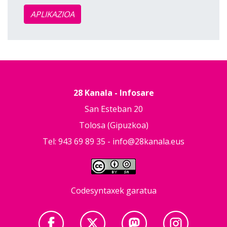
APLIKAZIOA
28 Kanala - Infosare
San Esteban 20
Tolosa (Gipuzkoa)
Tel: 943 69 89 35 -
info@28kanala.eus
Codesyntaxek garatua