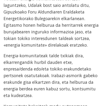
laguntzeko, Udalak bost saio antolatu ditu,
Gipuzkoako Foru Aldundiaren Eraldaketa
Energetikorako Bulegoarekin elkarlanean.
Egitasmo honen helburua da herritarrek energia
burujabearen inguruko informazioa jaso, eta
tokian tokiko interesdunen taldeak sortzea,
«energia komunitate» direlakoak eratzeko.
Energia-komunitateak talde txikiak dira,
elkarrengandik hurbil dauden etxe,
enpresa/denda edo/eta tokiko erakundetako
pertsonek osatutakoak. Irabazi-asmorik gabeko
erakunde gisa elkartzen dira, eta helburua da
energia berdea euren kabuz sortu, kontsumitu
eta kudeatzea.