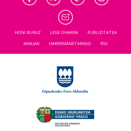
HONI BURUZ
LEGE OHARRA
PUBLIZITATEA
ARAUAK
HARREMANETARAKO
RSS