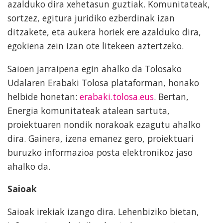
azalduko dira xehetasun guztiak. Komunitateak,
sortzez, egitura juridiko ezberdinak izan
ditzakete, eta aukera horiek ere azalduko dira,
egokiena zein izan ote litekeen aztertzeko.
Saioen jarraipena egin ahalko da Tolosako
Udalaren Erabaki Tolosa plataforman, honako
helbide honetan:
erabaki.tolosa.eus
. Bertan,
Energia komunitateak atalean sartuta,
proiektuaren nondik norakoak ezagutu ahalko
dira. Gainera, izena emanez gero, proiektuari
buruzko informazioa posta elektronikoz jaso
ahalko da.
Saioak
Saioak irekiak izango dira. Lehenbiziko bietan,