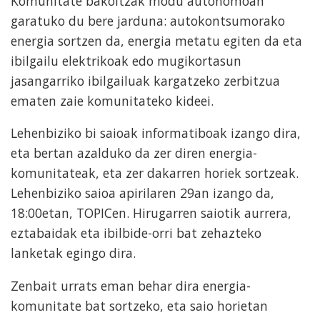
Komunitate bakoitzak modu autonomoan
garatuko du bere jarduna: autokontsumorako
energia sortzen da, energia metatu egiten da eta
ibilgailu elektrikoak edo mugikortasun
jasangarriko ibilgailuak kargatzeko zerbitzua
ematen zaie komunitateko kideei.
Lehenbiziko bi saioak informatiboak izango dira,
eta bertan azalduko da zer diren energia-
komunitateak, eta zer dakarren horiek sortzeak.
Lehenbiziko saioa apirilaren 29an izango da,
18:00etan, TOPICen. Hirugarren saiotik aurrera,
eztabaidak eta ibilbide-orri bat zehazteko
lanketak egingo dira.
Zenbait urrats eman behar dira energia-
komunitate bat sortzeko, eta saio horietan