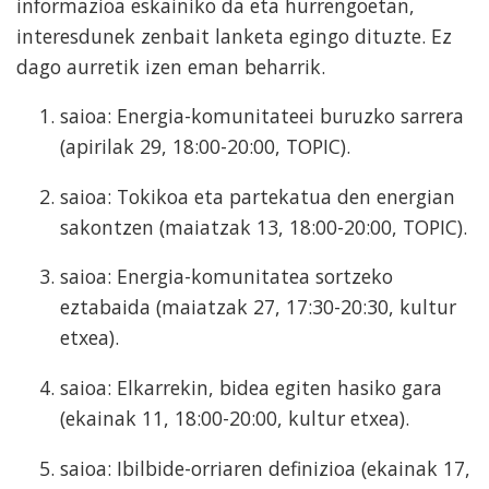
informazioa eskainiko da eta hurrengoetan,
interesdunek zenbait lanketa egingo dituzte. Ez
dago aurretik izen eman beharrik.
saioa: Energia-komunitateei buruzko sarrera
(apirilak 29, 18:00-20:00, TOPIC).
saioa: Tokikoa eta partekatua den energian
sakontzen (maiatzak 13, 18:00-20:00, TOPIC).
saioa: Energia-komunitatea sortzeko
eztabaida (maiatzak 27, 17:30-20:30, kultur
etxea).
saioa: Elkarrekin, bidea egiten hasiko gara
(ekainak 11, 18:00-20:00, kultur etxea).
saioa: Ibilbide-orriaren definizioa (ekainak 17,