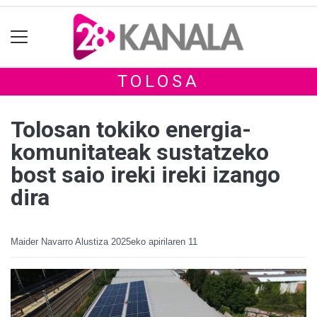
TOLOSA
Tolosan tokiko energia-
komunitateak sustatzeko
bost saio ireki ireki izango
dira
Maider Navarro Alustiza
2025eko apirilaren 11