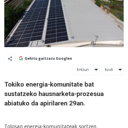
Gehitu gaitzazu Googlen
Entzun
Itzuli
Tokiko energia-komunitate bat
sustatzeko hausnarketa-prozesua
abiatuko da apirilaren 29an.
Tolosan energia-komunitateak sortzen