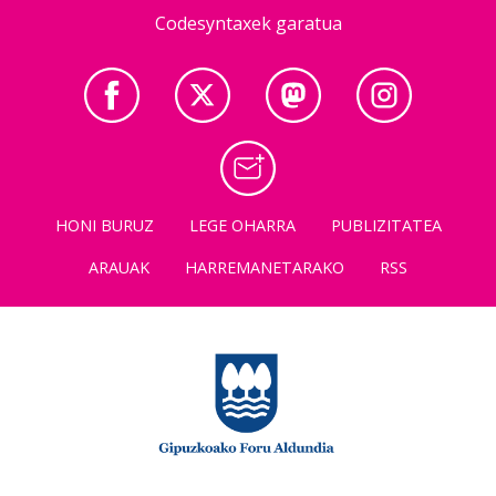
Codesyntaxek garatua
HONI BURUZ
LEGE OHARRA
PUBLIZITATEA
ARAUAK
HARREMANETARAKO
RSS