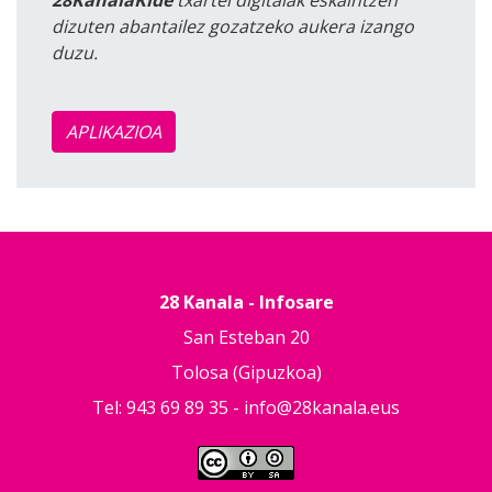
dizuten abantailez gozatzeko aukera izango
duzu.
APLIKAZIOA
28 Kanala - Infosare
San Esteban 20
Tolosa (Gipuzkoa)
Tel: 943 69 89 35 -
info@28kanala.eus