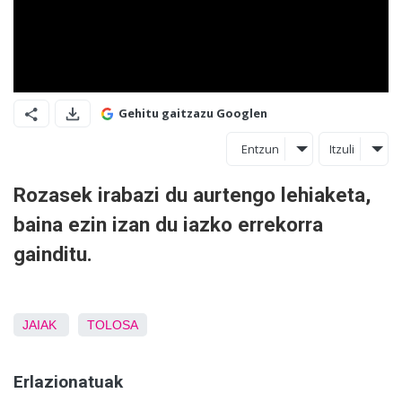
Gehitu gaitzazu Googlen
Entzun
Itzuli
Rozasek irabazi du aurtengo lehiaketa,
baina ezin izan du iazko errekorra
gainditu.
JAIAK
TOLOSA
Erlazionatuak