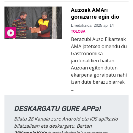
Auzoak AMAri
gorazarre egin dio
Erredakzioa
2025 api 14
TOLOSA
Berazubi Auzo Elkarteak
AMA jatetxea omendu du
Gastronomika
jardunaldien baitan.
Auzoan egiten duten
ekarpena goraipatu nahi
izan dute berazubiarrek
…
DESKARGATU GURE APPa!
Bilatu 28 Kanala zure Android eta iOS aplikazio
bilatzailean eta deskargatu. Bertan
28KanalaKide
txartel digitalak eskaintzen