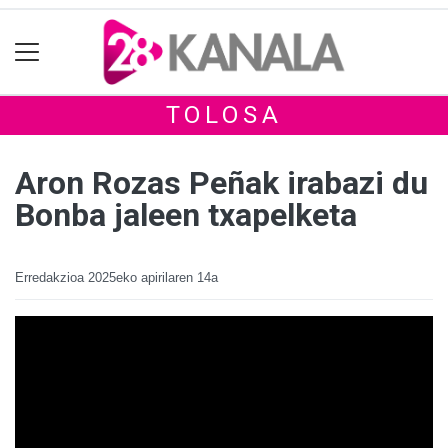
TOLOSA
Aron Rozas Peñak irabazi du
Bonba jaleen txapelketa
Erredakzioa
2025eko apirilaren 14a